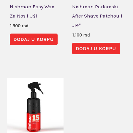
Nishman Easy Wax
Nishman Parfemski
Za Nos i Uši
After Shave Patchouli
„14“
1.500
rsd
1.100
rsd
DODAJ U KORPU
DODAJ U KORPU