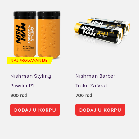
NAJPRODAVANIJE
Nishman Styling
Nishman Barber
Powder P1
Trake Za Vrat
900
rsd
700
rsd
DODAJ U KORPU
DODAJ U KORPU