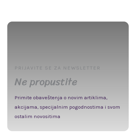
PRIJAVITE SE ZA NEWSLETTER
Ne propustite
Primite obaveštenja o novim artiklima,
akcijama, specijalnim pogodnostima i svom
ostalim novositima