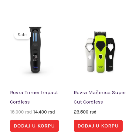
Originalna
Trenutna
cena
cena
Sale!
je
je:
bila:
14.400 rsd.
18.000 rsd.
Rovra Trimer Impact
Rovra Mašinica Super
Cordless
Cut Cordless
18.000
rsd
14.400
rsd
23.500
rsd
DODAJ U KORPU
DODAJ U KORPU