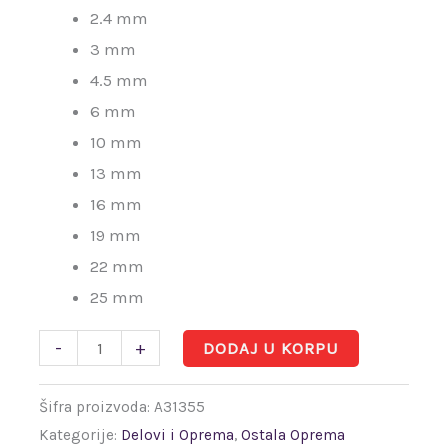
2.4 mm
3 mm
4.5 mm
6 mm
10 mm
13 mm
16 mm
19 mm
22 mm
25 mm
-
+
DODAJ U KORPU
Šifra proizvoda:
A31355
Kategorije:
Delovi i Oprema
,
Ostala Oprema