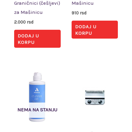
Graničnici (češljevi)
Mašinicu
za Mašinicu
910
rsd
2.000
rsd
DODAJ U
KORPU
DODAJ U
KORPU
NEMA NA STANJU