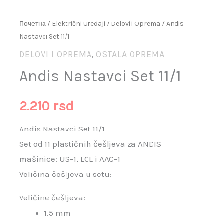
Почетна
/
Električni Uređaji
/
Delovi i Oprema
/ Andis
Nastavci Set 11/1
DELOVI I OPREMA
OSTALA OPREMA
,
Andis Nastavci Set 11/1
2.210
rsd
Andis Nastavci Set 11/1
Set od 11 plastičnih češljeva za ANDIS
mašinice: US-1, LCL i AAC-1
Veličina češljeva u setu:
Veličine češljeva:
1.5 mm