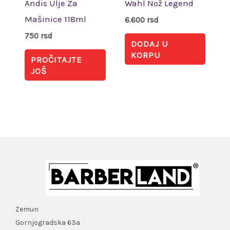
Andis Ulje Za
Wahl Nož Legend
Mašinice 118ml
6.600
rsd
750
rsd
DODAJ U
KORPU
PROČITAJTE
JOŠ
Zemun
Gornjogradska 63a