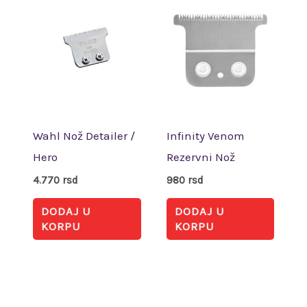
Wahl Nož Detailer /
Infinity Venom
Hero
Rezervni Nož
4.770
rsd
980
rsd
DODAJ U
DODAJ U
KORPU
KORPU