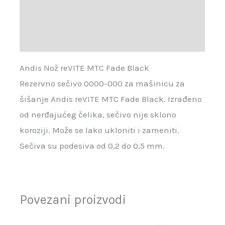
Brand
Recenzije (0)
Andis Nož reVITE MTC Fade Black
Rezervno sečivo 0000-000 za mašinicu za
šišanje Andis reVITE MTC Fade Black. Izrađeno
od nerđajućeg čelika, sečivo nije sklono
koroziji. Može se lako ukloniti i zameniti.
Sečiva su podesiva od 0,2 do 0,5 mm.
Povezani proizvodi