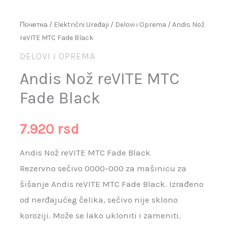
Почетна
/
Električni Uređaji
/
Delovi i Oprema
/ Andis Nož
reVITE MTC Fade Black
DELOVI I OPREMA
Andis Nož reVITE MTC
Fade Black
7.920
rsd
Andis Nož reVITE MTC Fade Black
Rezervno sečivo 0000-000 za mašinicu za
šišanje Andis reVITE MTC Fade Black. Izrađeno
od nerđajućeg čelika, sečivo nije sklono
koroziji. Može se lako ukloniti i zameniti.