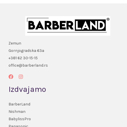
Zemun
Gornjogradska 63a
+381 62 30-15-15
office@barberland.rs
Izdvajamo
BarberLand
Nishman
BabylissPro
Panasonic