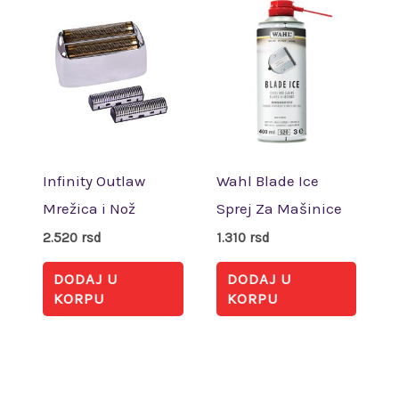
Infinity Outlaw
Wahl Blade Ice
Mrežica i Nož
Sprej Za Mašinice
2.520
rsd
1.310
rsd
DODAJ U
DODAJ U
KORPU
KORPU