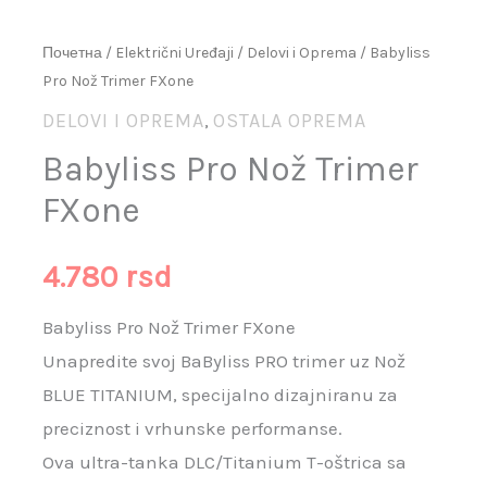
Почетна
/
Električni Uređaji
/
Delovi i Oprema
/ Babyliss
Pro Nož Trimer FXone
DELOVI I OPREMA
OSTALA OPREMA
,
Babyliss Pro Nož Trimer
FXone
4.780
rsd
Babyliss Pro Nož Trimer FXone
Unapredite svoj BaByliss PRO trimer uz Nož
BLUE TITANIUM, specijalno dizajniranu za
preciznost i vrhunske performanse.
Ova ultra-tanka DLC/Titanium T-oštrica sa