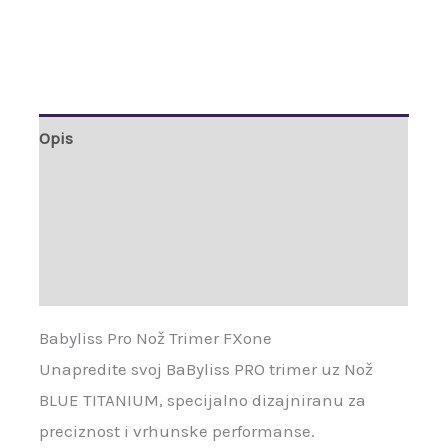
Opis
Dodatne informacije
Brand
Recenzije (0)
Babyliss Pro Nož Trimer FXone
Unapredite svoj BaByliss PRO trimer uz Nož
BLUE TITANIUM, specijalno dizajniranu za
preciznost i vrhunske performanse.