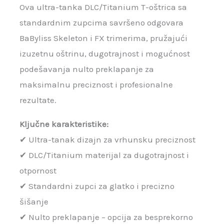
Ova ultra-tanka DLC/Titanium T-oštrica sa
standardnim zupcima savršeno odgovara
BaByliss Skeleton i FX trimerima, pružajući
izuzetnu oštrinu, dugotrajnost i mogućnost
podešavanja nulto preklapanje za
maksimalnu preciznost i profesionalne
rezultate.
Ključne karakteristike:
✔ Ultra-tanak dizajn za vrhunsku preciznost
✔ DLC/Titanium materijal za dugotrajnost i
otpornost
✔ Standardni zupci za glatko i precizno
šišanje
✔ Nulto preklapanje – opcija za besprekorno