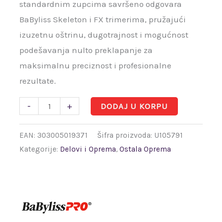
standardnim zupcima savršeno odgovara
BaByliss Skeleton i FX trimerima, pružajući
izuzetnu oštrinu, dugotrajnost i mogućnost
podešavanja nulto preklapanje za
maksimalnu preciznost i profesionalne
rezultate.
-
+
DODAJ U KORPU
EAN:
303005019371
Šifra proizvoda:
U105791
Kategorije:
Delovi i Oprema
,
Ostala Oprema