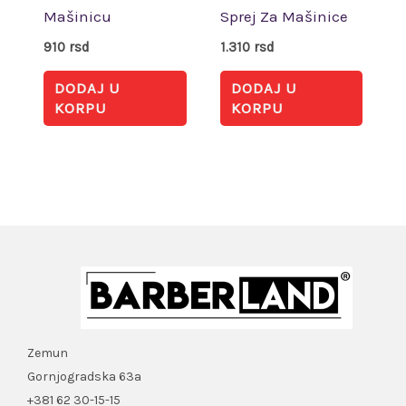
Mašinicu
Sprej Za Mašinice
910
rsd
1.310
rsd
DODAJ U
DODAJ U
KORPU
KORPU
Zemun
Gornjogradska 63a
+381 62 30-15-15