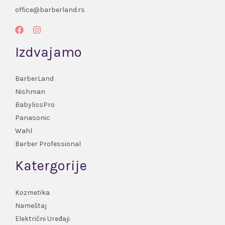
office@barberland.rs
Izdvajamo
BarberLand
Nishman
BabylissPro
Panasonic
Wahl
Barber Professional
Katergorije
Kozmetika
Nameštaj
Električni Uređaji