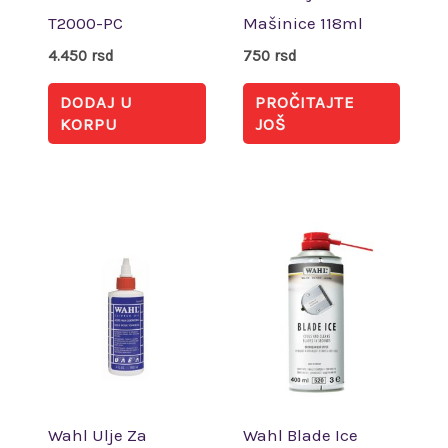
T2000-PC
Mašinice 118ml
4.450
rsd
750
rsd
DODAJ U
PROČITAJTE
KORPU
JOŠ
Wahl Ulje Za
Wahl Blade Ice