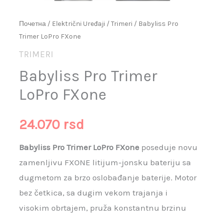
Почетна
/
Električni Uređaji
/
Trimeri
/ Babyliss Pro
Trimer LoPro FXone
TRIMERI
Babyliss Pro Trimer
LoPro FXone
24.070
rsd
Babyliss Pro Trimer LoPro FXone
poseduje novu
zamenljivu FXONE litijum-jonsku bateriju sa
dugmetom za brzo oslobađanje baterije. Motor
bez četkica, sa dugim vekom trajanja i
visokim obrtajem, pruža konstantnu brzinu