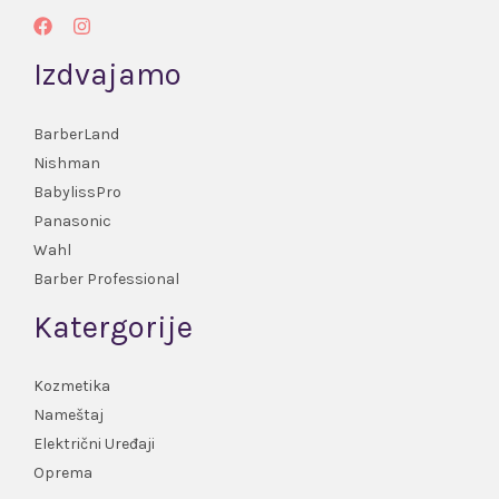
Izdvajamo
BarberLand
Nishman
BabylissPro
Panasonic
Wahl
Barber Professional
Katergorije
Kozmetika
Nameštaj
Električni Uređaji
Oprema