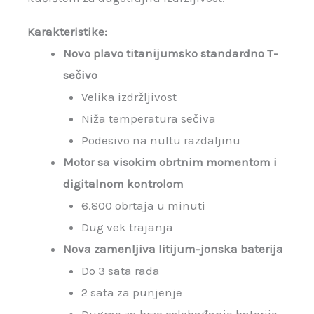
Karakteristike:
Novo plavo titanijumsko standardno T-
sečivo
Velika izdržljivost
Niža temperatura sečiva
Podesivo na nultu razdaljinu
Motor sa visokim obrtnim momentom i
digitalnom kontrolom
6.800 obrtaja u minuti
Dug vek trajanja
Nova zamenljiva litijum-jonska baterija
Do 3 sata rada
2 sata za punjenje