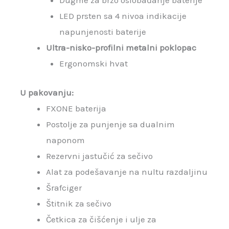
Dugme za brzo oslobađanje baterije
LED prsten sa 4 nivoa indikacije
napunjenosti baterije
Ultra-nisko-profilni metalni poklopac
Ergonomski hvat
U pakovanju:
FXONE baterija
Postolje za punjenje sa dualnim
naponom
Rezervni jastučić za sečivo
Alat za podešavanje na nultu razdaljinu
Šrafciger
Štitnik za sečivo
Četkica za čišćenje i ulje za