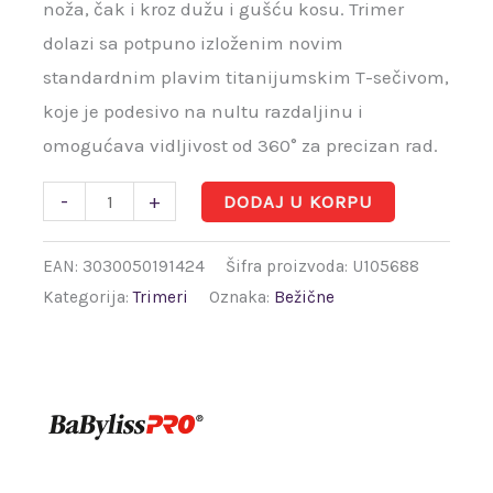
noža, čak i kroz dužu i gušću kosu. Trimer
dolazi sa potpuno izloženim novim
standardnim plavim titanijumskim T-sečivom,
koje je podesivo na nultu razdaljinu i
omogućava vidljivost od 360° za precizan rad.
-
+
DODAJ U KORPU
EAN:
3030050191424
Šifra proizvoda:
U105688
Kategorija:
Trimeri
Oznaka:
Bežične