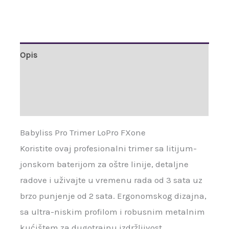
Opis
Brand
Recenzije (0)
Babyliss Pro Trimer LoPro FXone
Koristite ovaj profesionalni trimer sa litijum-
jonskom baterijom za oštre linije, detaljne
radove i uživajte u vremenu rada od 3 sata uz
brzo punjenje od 2 sata. Ergonomskog dizajna,
sa ultra-niskim profilom i robusnim metalnim
kućištem za dugotrajnu izdržljivost.