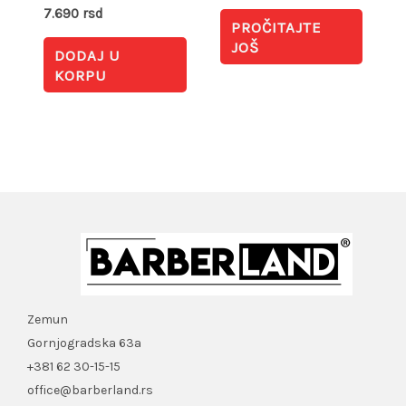
7.690
rsd
PROČITAJTE
JOŠ
DODAJ U
KORPU
Zemun
Gornjogradska 63a
+381 62 30-15-15
office@barberland.rs