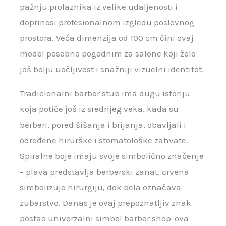
pažnju prolaznika iz velike udaljenosti i
doprinosi profesionalnom izgledu poslovnog
prostora. Veća dimenzija od 100 cm čini ovaj
model posebno pogodnim za salone koji žele
još bolju uočljivost i snažniji vizuelni identitet.
Tradicionalni barber stub ima dugu istoriju
koja potiče još iz srednjeg veka, kada su
berberi, pored šišanja i brijanja, obavljali i
određene hirurške i stomatološke zahvate.
Spiralne boje imaju svoje simbolično značenje
– plava predstavlja berberski zanat, crvena
simbolizuje hirurgiju, dok bela označava
zubarstvo. Danas je ovaj prepoznatljiv znak
postao univerzalni simbol barber shop-ova