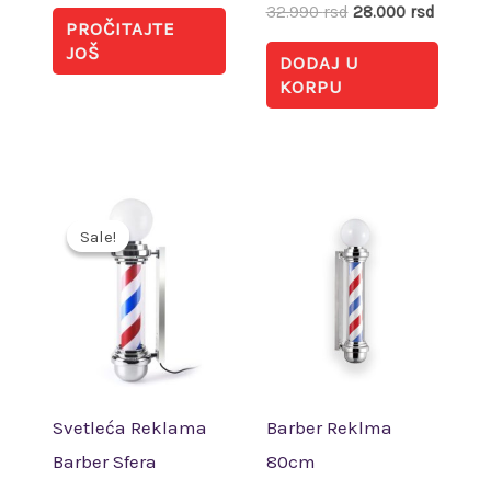
32.990
rsd
28.000
rsd
PROČITAJTE
JOŠ
DODAJ U
KORPU
Originalna
Trenutna
cena
cena
Sale!
Sale!
je
je:
bila:
15.040 rsd.
21.490 rsd.
Svetleća Reklama
Barber Reklma
Barber Sfera
80cm