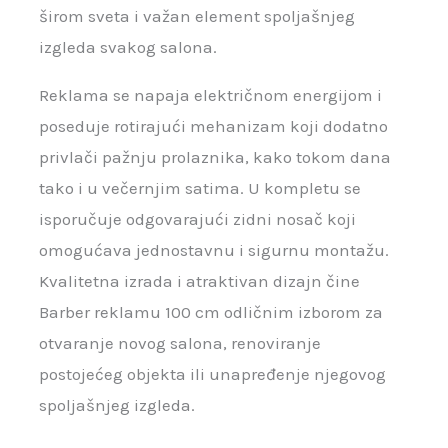
širom sveta i važan element spoljašnjeg
izgleda svakog salona.
Reklama se napaja električnom energijom i
poseduje rotirajući mehanizam koji dodatno
privlači pažnju prolaznika, kako tokom dana
tako i u večernjim satima. U kompletu se
isporučuje odgovarajući zidni nosač koji
omogućava jednostavnu i sigurnu montažu.
Kvalitetna izrada i atraktivan dizajn čine
Barber reklamu 100 cm odličnim izborom za
otvaranje novog salona, renoviranje
postojećeg objekta ili unapređenje njegovog
spoljašnjeg izgleda.