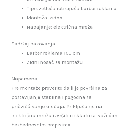
Tip: svetleća rotirajuća barber reklama
Montaža: zidna
Napajanje: električna mreža
Sadržaj pakovanja
Barber reklama 100 cm
Zidni nosač za montažu
Napomena
Pre montaže proverite da li je površina za
postavljanje stabilna i pogodna za
pričvršćivanje uređaja. Priključenje na
električnu mrežu izvršiti u skladu sa važećim
bezbednosnim propisima.