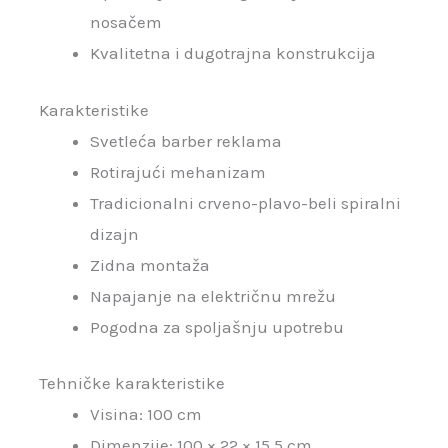
nosačem
Kvalitetna i dugotrajna konstrukcija
Karakteristike
Svetleća barber reklama
Rotirajući mehanizam
Tradicionalni crveno-plavo-beli spiralni
dizajn
Zidna montaža
Napajanje na električnu mrežu
Pogodna za spoljašnju upotrebu
Tehničke karakteristike
Visina: 100 cm
Dimenzije: 100 × 22 × 15,5 cm