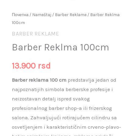
Почетна
/
Nameštaj
/
Barber Reklame
/ Barber Reklma
100cm
BARBER REKLAME
Barber Reklma 100cm
13.900
rsd
Barber reklama 100 cm
predstavlja jedan od
najpoznatijih simbola berberske profesije i
neizostavan detalj ispred svakog
profesionalnog barber shop-a ili frizerskog
salona. Zahvaljujući rotirajućem cilindru sa
osvetljenjem i karakterističnim crveno-plavo-