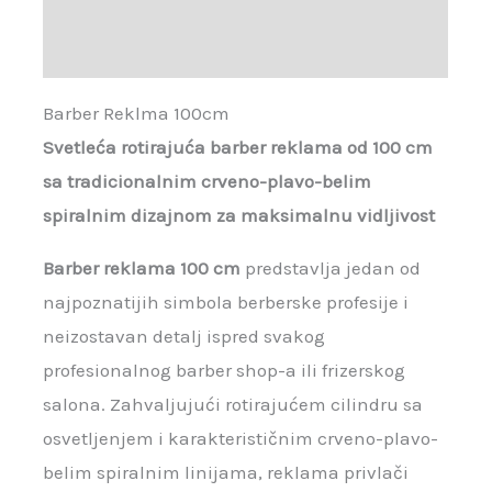
Recenzije (0)
Barber Reklma 100cm
Svetleća rotirajuća barber reklama od 100 cm
sa tradicionalnim crveno-plavo-belim
spiralnim dizajnom za maksimalnu vidljivost
Barber reklama 100 cm
predstavlja jedan od
najpoznatijih simbola berberske profesije i
neizostavan detalj ispred svakog
profesionalnog barber shop-a ili frizerskog
salona. Zahvaljujući rotirajućem cilindru sa
osvetljenjem i karakterističnim crveno-plavo-
belim spiralnim linijama, reklama privlači