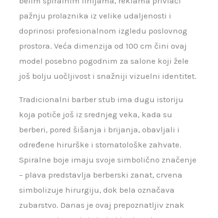
belim spiralnim linijama, reklama privlači
pažnju prolaznika iz velike udaljenosti i
doprinosi profesionalnom izgledu poslovnog
prostora. Veća dimenzija od 100 cm čini ovaj
model posebno pogodnim za salone koji žele
još bolju uočljivost i snažniji vizuelni identitet.
Tradicionalni barber stub ima dugu istoriju
koja potiče još iz srednjeg veka, kada su
berberi, pored šišanja i brijanja, obavljali i
određene hirurške i stomatološke zahvate.
Spiralne boje imaju svoje simbolično značenje
– plava predstavlja berberski zanat, crvena
simbolizuje hirurgiju, dok bela označava
zubarstvo. Danas je ovaj prepoznatljiv znak