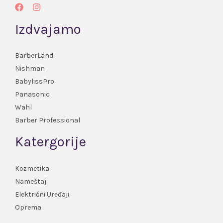
Izdvajamo
BarberLand
Nishman
BabylissPro
Panasonic
Wahl
Barber Professional
Katergorije
Kozmetika
Nameštaj
Električni Uređaji
Oprema