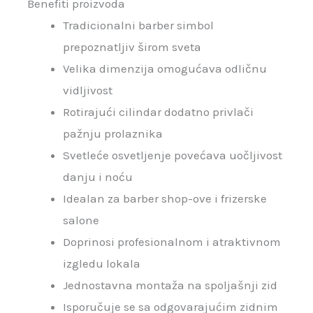
Benefiti proizvoda
Tradicionalni barber simbol
prepoznatljiv širom sveta
Velika dimenzija omogućava odličnu
vidljivost
Rotirajući cilindar dodatno privlači
pažnju prolaznika
Svetleće osvetljenje povećava uočljivost
danju i noću
Idealan za barber shop-ove i frizerske
salone
Doprinosi profesionalnom i atraktivnom
izgledu lokala
Jednostavna montaža na spoljašnji zid
Isporučuje se sa odgovarajućim zidnim