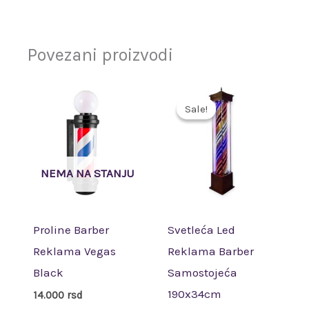
Povezani proizvodi
Originalna
Trenut
cena
cena
Sale!
Sale!
je
je:
bila:
28.000 
32.990 rsd.
NEMA NA STANJU
Proline Barber
Svetleća Led
Reklama Vegas
Reklama Barber
Black
Samostojeća
190x34cm
14.000
rsd