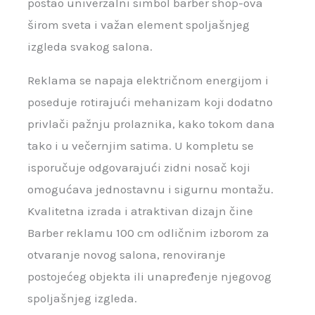
postao univerzalni simbol barber shop-ova
širom sveta i važan element spoljašnjeg
izgleda svakog salona.
Reklama se napaja električnom energijom i
poseduje rotirajući mehanizam koji dodatno
privlači pažnju prolaznika, kako tokom dana
tako i u večernjim satima. U kompletu se
isporučuje odgovarajući zidni nosač koji
omogućava jednostavnu i sigurnu montažu.
Kvalitetna izrada i atraktivan dizajn čine
Barber reklamu 100 cm odličnim izborom za
otvaranje novog salona, renoviranje
postojećeg objekta ili unapređenje njegovog
spoljašnjeg izgleda.