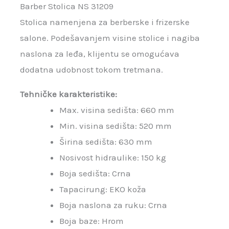
Barber Stolica NS 31209
Stolica namenjena za berberske i frizerske
salone. Podešavanjem visine stolice i nagiba
naslona za leđa, klijentu se omogućava
dodatna udobnost tokom tretmana.
Tehničke karakteristike:
Max. visina sedišta: 660 mm
Min. visina sedišta: 520 mm
Širina sedišta: 630 mm
Nosivost hidraulike: 150 kg
Boja sedišta: Crna
Tapacirung: EKO koža
Boja naslona za ruku: Crna
Boja baze: Hrom