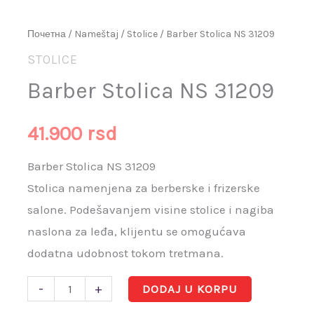
Почетна
/
Nameštaj
/
Stolice
/ Barber Stolica NS 31209
STOLICE
Barber Stolica NS 31209
41.900
rsd
Barber Stolica NS 31209
Stolica namenjena za berberske i frizerske
salone. Podešavanjem visine stolice i nagiba
naslona za leđa, klijentu se omogućava
dodatna udobnost tokom tretmana.
-
+
DODAJ U KORPU