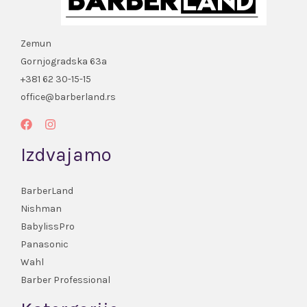
Zemun
Gornjogradska 63a
+381 62 30-15-15
office@barberland.rs
Izdvajamo
BarberLand
Nishman
BabylissPro
Panasonic
Wahl
Barber Professional