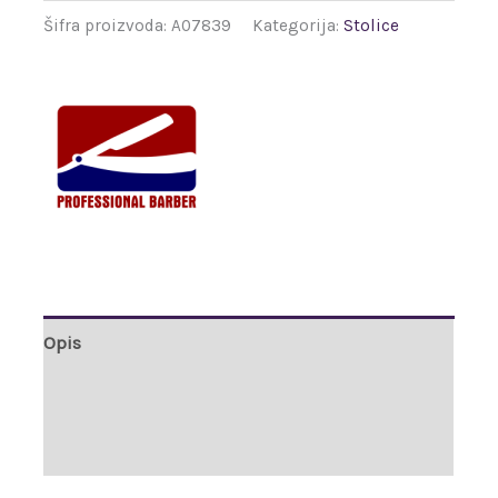
Šifra proizvoda:
A07839
Kategorija:
Stolice
Opis
Brand
Recenzije (0)