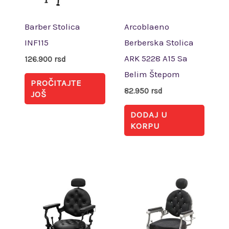
Barber Stolica
Arcoblaeno
INF115
Berberska Stolica
ARK 5228 A15 Sa
126.900
rsd
Belim Štepom
PROČITAJTE
82.950
rsd
JOŠ
DODAJ U
KORPU