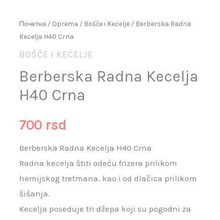
Почетна
/
Oprema
/
Bošče i Kecelje
/ Berberska Radna
Kecelja H40 Crna
BOŠČE I KECELJE
Berberska Radna Kecelja
H40 Crna
700
rsd
Berberska Radna Kecelja H40 Crna
Radna kecelja štiti odeću frizera prilikom
hemijskog tretmana, kao i od dlačica prilikom
šišanja.
Kecelja poseduje tri džepa koji su pogodni za