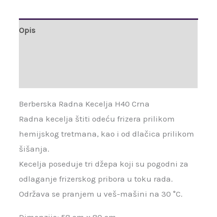
Opis
Brand
Recenzije (0)
Berberska Radna Kecelja H40 Crna
Radna kecelja štiti odeću frizera prilikom
hemijskog tretmana, kao i od dlačica prilikom
šišanja.
Kecelja poseduje tri džepa koji su pogodni za
odlaganje frizerskog pribora u toku rada.
Održava se pranjem u veš-mašini na 30 °C.