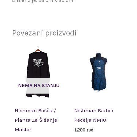
Dimenzije: 58 cm x 80 cm.
Povezani proizvodi
NEMA NA STANJU
Nishman Bošča /
Nishman Barber
Plahta Za Šišanje
Kecelja NM10
Master
1.200
rsd