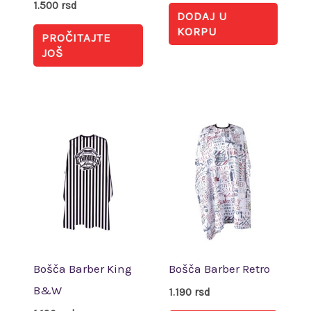
1.500
rsd
DODAJ U
KORPU
PROČITAJTE
JOŠ
Bošča Barber King
Bošča Barber Retro
B&W
1.190
rsd