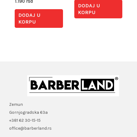
1.190
rsd
DODAJ U
KORPU
DODAJ U
KORPU
Zemun
Gornjogradska 63a
+381 62 30-15-15
office@barberland.rs