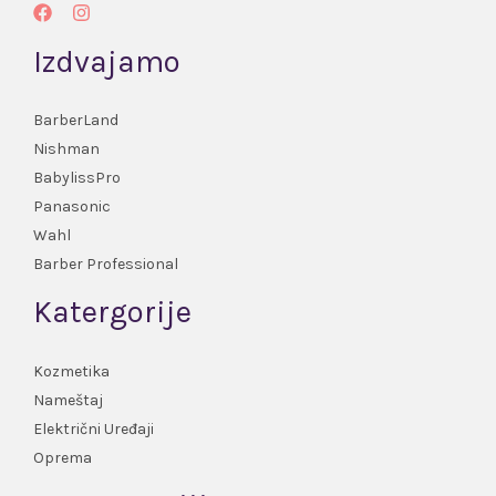
Izdvajamo
BarberLand
Nishman
BabylissPro
Panasonic
Wahl
Barber Professional
Katergorije
Kozmetika
Nameštaj
Električni Uređaji
Oprema