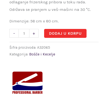
odlaganje frizerskog pribora u toku rada.
Održava se pranjem u veš-mašini na 30 °C.
Dimenzije: 58 cm x 80 cm.
-
+
DODAJ U KORPU
Šifra proizvoda:
A32065
Kategorija:
Bošče i Kecelje