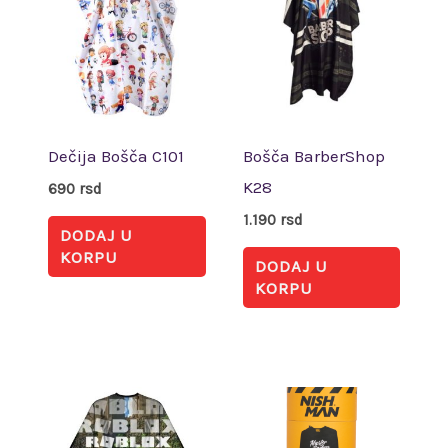
Dečija Bošča C101
Bošča BarberShop
K28
690
rsd
1.190
rsd
DODAJ U
KORPU
DODAJ U
KORPU