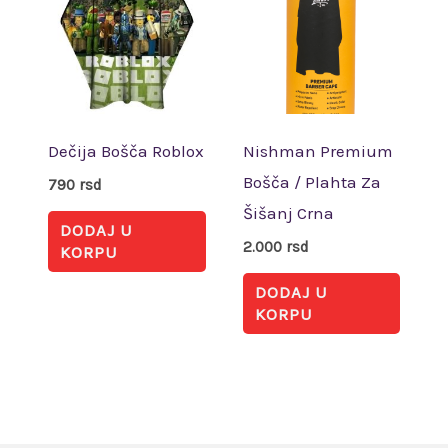
Dečija Bošča Roblox
Nishman Premium
Bošča / Plahta Za
790
rsd
Šišanj Crna
DODAJ U
2.000
rsd
KORPU
DODAJ U
KORPU