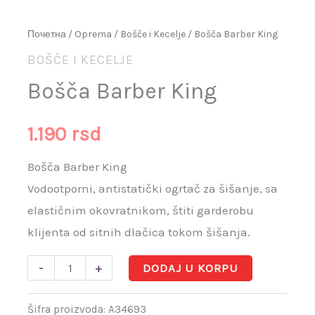
Почетна
/
Oprema
/
Bošče i Kecelje
/ Bošča Barber King
BOŠČE I KECELJE
Bošča Barber King
1.190
rsd
Bošča Barber King
Vodootporni, antistatički ogrtač za šišanje, sa
elastičnim okovratnikom, štiti garderobu
klijenta od sitnih dlačica tokom šišanja.
-
+
DODAJ U KORPU
Šifra proizvoda:
A34693