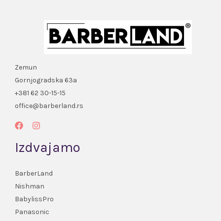
Zemun
Gornjogradska 63a
+381 62 30-15-15
office@barberland.rs
Izdvajamo
BarberLand
Nishman
BabylissPro
Panasonic