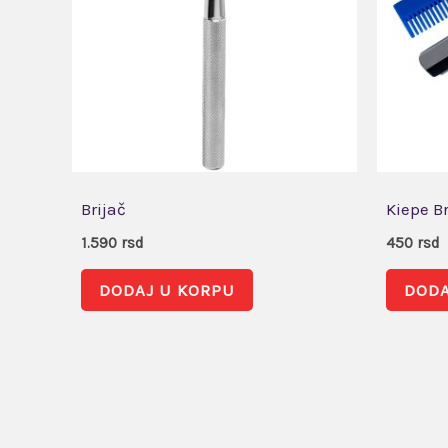
Brijač
Kiepe Br
1.590
rsd
450
rsd
DODAJ U KORPU
DODA