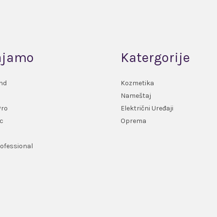
ajamo
Katergorije
nd
Kozmetika
Nameštaj
Pro
Električni Uređaji
c
Oprema
ofessional