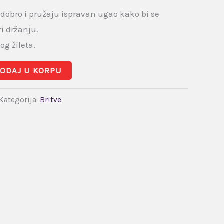
e dobro i pružaju ispravan ugao kako bi se
i držanju.
og žileta.
ODAJ U KORPU
Kategorija:
Britve