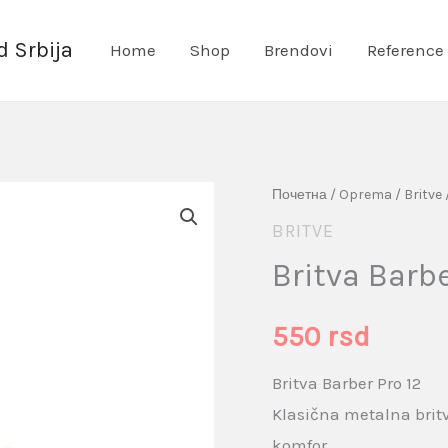
 Srbija
Home
Shop
Brendovi
Reference
Britva
Почетна
/
Oprema
/
Britve
Barber
BRITVE
Pro
Britva Barbe
12
količina
550
rsd
Britva Barber Pro 12
Klasična metalna britv
komfor.