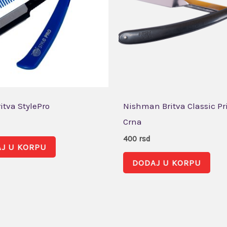
itva StylePro
Nishman Britva Classic P
Crna
400
rsd
J U KORPU
DODAJ U KORPU