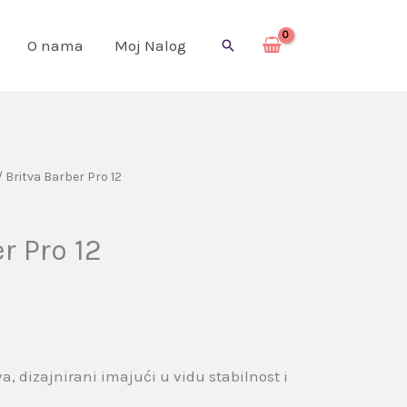
O nama
Moj Nalog
Pretraga
/ Britva Barber Pro 12
r Pro 12
a, dizajnirani imajući u vidu stabilnost i