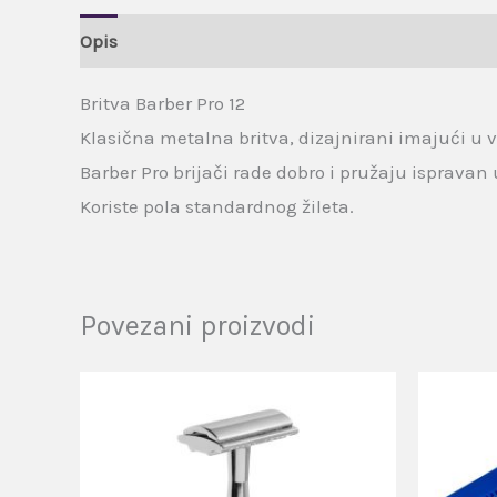
Opis
Brand
Recenzije (0)
Britva Barber Pro 12
Klasična metalna britva, dizajnirani imajući u v
Barber Pro brijači rade dobro i pružaju ispravan
Koriste pola standardnog žileta.
Povezani proizvodi