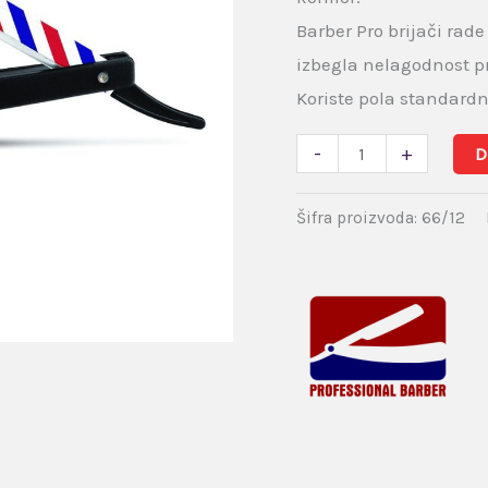
Barber Pro brijači rad
izbegla nelagodnost pr
Koriste pola standardn
-
+
D
Šifra proizvoda:
66/12