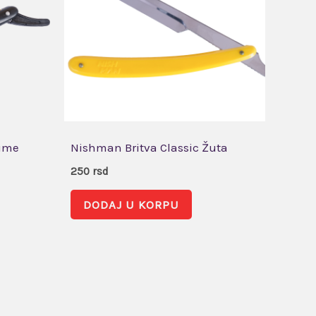
rime
Nishman Britva Classic Žuta
250
rsd
DODAJ U KORPU