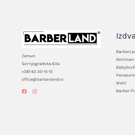
Izdv
BarberLa
Zemun
Nishman
Gornjogradska 63a
Babyliss
+381 62 30-15-15
Panasoni
office@barberland.rs
Wahl
Barber Pr