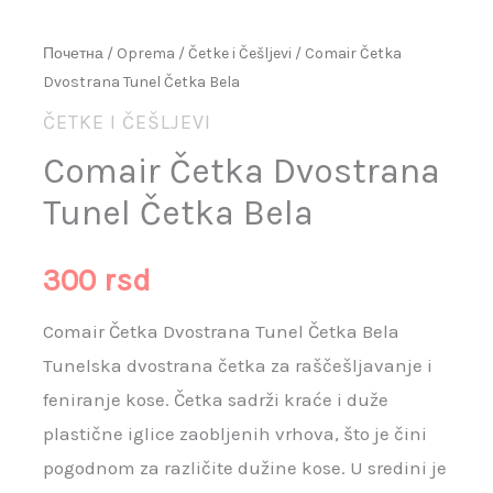
Почетна
/
Oprema
/
Četke i Češljevi
/ Comair Četka
Dvostrana Tunel Četka Bela
ČETKE I ČEŠLJEVI
Comair Četka Dvostrana
Tunel Četka Bela
300
rsd
Comair Četka Dvostrana Tunel Četka Bela
Tunelska dvostrana četka za raščešljavanje i
feniranje kose. Četka sadrži kraće i duže
plastične iglice zaobljenih vrhova, što je čini
pogodnom za različite dužine kose. U sredini je