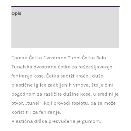
Opis
Brand
Recenzije (0)
Comair Četka Dvostrana Tunel Četka Bela
Tunelska dvostrana četka za raščešljavanje i
feniranje kose. Četka sadrži kraće i duže
plastične iglice zaobljenih vrhova, što je čini
pogodnom za različite dužine kose. U sredini je
otvor, „tunel”, koji provodi toplotu, pa se može
koristiti i za feniranje.
Plastična drška presvučena je gumom.