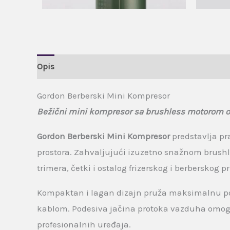
Opis
Brand
Recenzije (0)
Gordon Berberski Mini Kompresor
Bežični mini kompresor sa brushless motorom od 
Gordon Berberski Mini Kompresor
predstavlja pr
prostora. Zahvaljujući izuzetno snažnom brushl
trimera, četki i ostalog frizerskog i berberskog pr
Kompaktan i lagan dizajn pruža maksimalnu pok
kablom. Podesiva jačina protoka vazduha omoguć
profesionalnih uređaja.