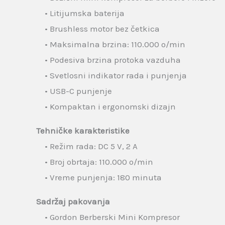
• Litijumska baterija
• Brushless motor bez četkica
• Maksimalna brzina: 110.000 o/min
• Podesiva brzina protoka vazduha
• Svetlosni indikator rada i punjenja
• USB-C punjenje
• Kompaktan i ergonomski dizajn
Tehničke karakteristike
• Režim rada: DC 5 V, 2 A
• Broj obrtaja: 110.000 o/min
• Vreme punjenja: 180 minuta
Sadržaj pakovanja
• Gordon Berberski Mini Kompresor