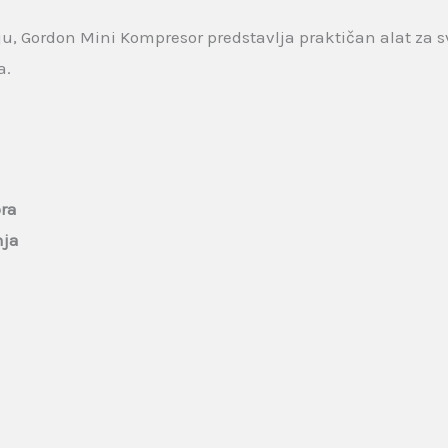
enju, Gordon Mini Kompresor predstavlja praktičan alat z
a.
ora
nja