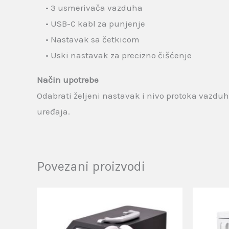
• 3 usmerivača vazduha
• USB-C kabl za punjenje
• Nastavak sa četkicom
• Uski nastavak za precizno čišćenje
Način upotrebe
Odabrati željeni nastavak i nivo protoka vazduha.
uređaja.
Povezani proizvodi