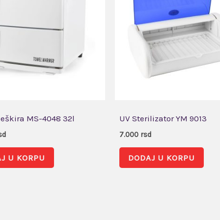
Peškira MS-4048 32l
UV Sterilizator YM 9013
sd
7.000
rsd
J U KORPU
DODAJ U KORPU