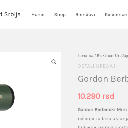
 Srbija
Home
Shop
Brendovi
Reference
Gordon
Почетна
/
Električni Uređaji
Berberski
OSTALI UREĐAJI
Mini
Gordon Ber
Kompresor
količina
10.290
rsd
Gordon Berberski Mini
rešenje za brzo uklanj
higijene radnog prost