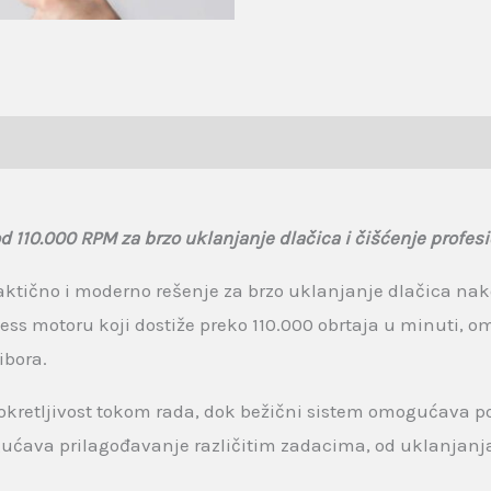
110.000 RPM za brzo uklanjanje dlačica i čišćenje profesi
aktično i moderno rešenje za brzo uklanjanje dlačica nak
ess motoru koji dostiže preko 110.000 obrtaja u minuti, 
ibora.
retljivost tokom rada, dok bežični sistem omogućava p
ava prilagođavanje različitim zadacima, od uklanjanja d