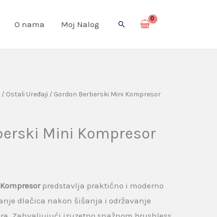
O nama
Moj Nalog
Pretraga
/
Ostali Uređaji
/ Gordon Berberski Mini Kompresor
berski Mini Kompresor
 Kompresor
predstavlja praktično i moderno
anje dlačica nakon šišanja i održavanje
ora. Zahvaljujući izuzetno snažnom brushless