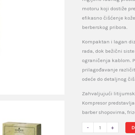
motoru koji dostiže p
efikasno čišćenje kože,
berberskog pribora.
Kompaktan i lagan di
rada, dok bežični sis
ograničenja kablom. 
prilagođavanje različi
odeće do detaljnog čiš
Zahvaljujući litijumsk
Kompresor predstavlja
barber shopovima, fri
-
+
D