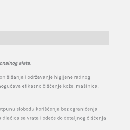
onalnog alata.
on šišanja i održavanje higijene radnog
omogućava efikasno čišćenje kože, mašinica,
otpunu slobodu korišćenja bez ograničenja
lačica sa vrata i odeće do detaljnog čišćenja