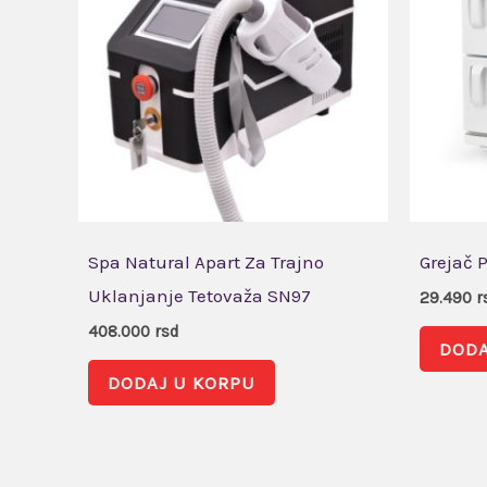
Spa Natural Apart Za Trajno
Grejač 
Uklanjanje Tetovaža SN97
29.490
r
408.000
rsd
DODA
DODAJ U KORPU