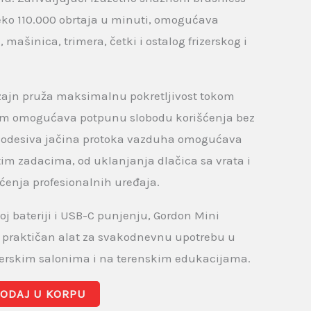
reko 110.000 obrtaja u minuti, omogućava
 mašinica, trimera, četki i ostalog frizerskog i
zajn pruža maksimalnu pokretljivost tokom
tem omogućava potpunu slobodu korišćenja bez
Podesiva jačina protoka vazduha omogućava
tim zadacima, od uklanjanja dlačica sa vrata i
ćenja profesionalnih uređaja.
oj bateriji i USB-C punjenju, Gordon Mini
 praktičan alat za svakodnevnu upotrebu u
zerskim salonima i na terenskim edukacijama.
ODAJ U KORPU