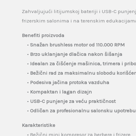
Zahvaljujući litijumskoj bateriji i USB-C punj
frizerskim salonima i na terenskim edukacijam
Benefiti proizvoda
•
Snažan brushless motor od 110.000 RPM
•
Brzo uklanjanje dlačica nakon šišanja
•
Idealan za čišćenje mašinica, trimera i prib
•
Bežični rad za maksimalnu slobodu korišće
•
Podesiva jačina protoka vazduha
•
Kompaktan i lagan dizajn
•
USB-C punjenje za veću praktičnost
•
Odličan za profesionalnu salonsku upotrebu
Karakteristike
• Bežični mini kompresor za berbere i frizere