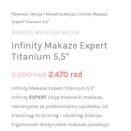
Почетна
/
Akcije
/
Mesečna Akcija
/ Infinity Makaze
Expert Titanium 5,5″
MAKAZE
MESEČNA AKCIJA
,
Infinity Makaze Expert
Titanium 5,5″
3.290
rsd
2.470
rsd
Infinity Makaze Expert Titanium 5,5″
Infinity
EXPERT
linija frizerskih makaza,
namenjena za profesionalnu upotrebu, od
klasičnog do kliznog i ubodnog šišanja.
Ergonomski dizajnirane makaze, poseduju