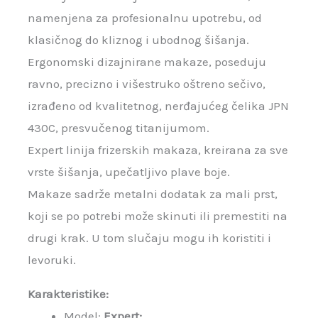
namenjena za profesionalnu upotrebu, od
klasičnog do kliznog i ubodnog šišanja.
Ergonomski dizajnirane makaze, poseduju
ravno, precizno i višestruko oštreno sečivo,
izrađeno od kvalitetnog, nerđajućeg čelika JPN
430C, presvučenog titanijumom.
Expert linija frizerskih makaza, kreirana za sve
vrste šišanja, upečatljivo plave boje.
Makaze sadrže metalni dodatak za mali prst,
koji se po potrebi može skinuti ili premestiti na
drugi krak. U tom slučaju mogu ih koristiti i
levoruki.
Karakteristike:
Model:
Expert;