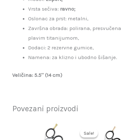
Vrsta sečiva:
ravno;
Oslonac za prst: metalni,
Završna obrada: polirana, presvučena
plavim titanijumom,
Dodaci: 2 rezervne gumice,
Namena: za klizno i ubodno šišanje.
Veličina: 5.5″ (14 cm)
Povezani proizvodi
Originalna
Trenutna
cena
cena
Sale!
Sale!
je
je: