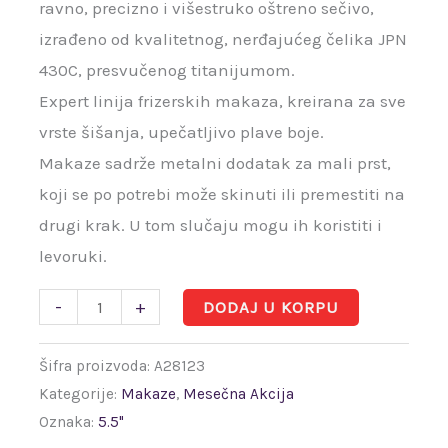
ravno, precizno i višestruko oštreno sečivo,
izrađeno od kvalitetnog, nerđajućeg čelika JPN
430C, presvučenog titanijumom.
Expert linija frizerskih makaza, kreirana za sve
vrste šišanja, upečatljivo plave boje.
Makaze sadrže metalni dodatak za mali prst,
koji se po potrebi može skinuti ili premestiti na
drugi krak. U tom slučaju mogu ih koristiti i
levoruki.
-
+
DODAJ U KORPU
Šifra proizvoda:
A28123
Kategorije:
Makaze
,
Mesečna Akcija
Oznaka:
5.5"