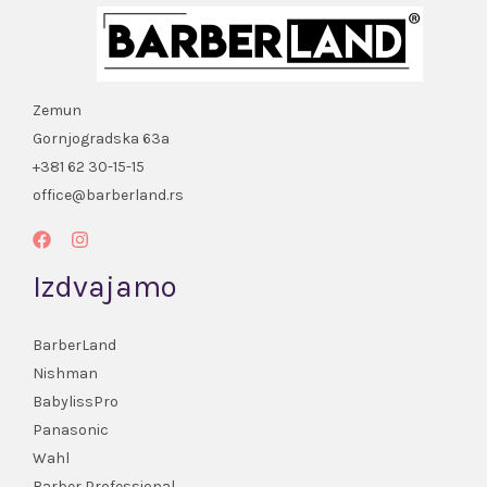
Zemun
Gornjogradska 63a
+381 62 30-15-15
office@barberland.rs
Izdvajamo
BarberLand
Nishman
BabylissPro
Panasonic
Wahl
Barber Professional