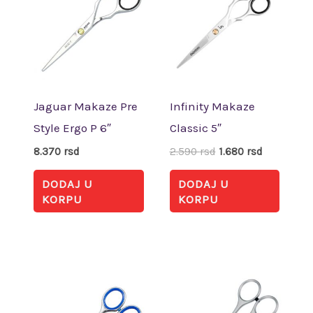
bila:
1.680 rsd.
2.590 rsd.
Jaguar Makaze Pre
Infinity Makaze
Style Ergo P 6″
Classic 5″
8.370
rsd
2.590
rsd
1.680
rsd
DODAJ U
DODAJ U
KORPU
KORPU