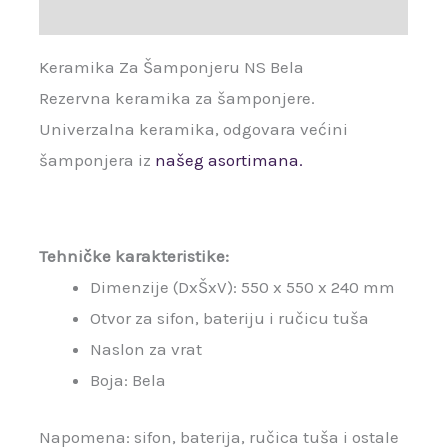
Recenzije (0)
Keramika Za Šamponjeru NS Bela
Rezervna keramika za šamponjere.
Univerzalna keramika, odgovara većini
šamponjera iz
našeg asortimana.
Tehničke karakteristike:
Dimenzije (DxŠxV): 550 x 550 x 240 mm
Otvor za sifon, bateriju i ručicu tuša
Naslon za vrat
Boja: Bela
Napomena: sifon, baterija, ručica tuša i ostale