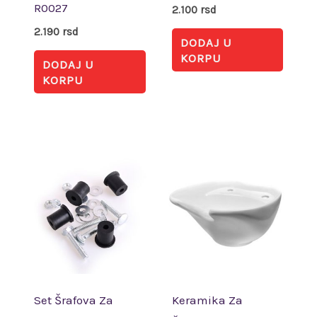
R0027
2.100
rsd
2.190
rsd
DODAJ U
KORPU
DODAJ U
KORPU
Set Šrafova Za
Keramika Za