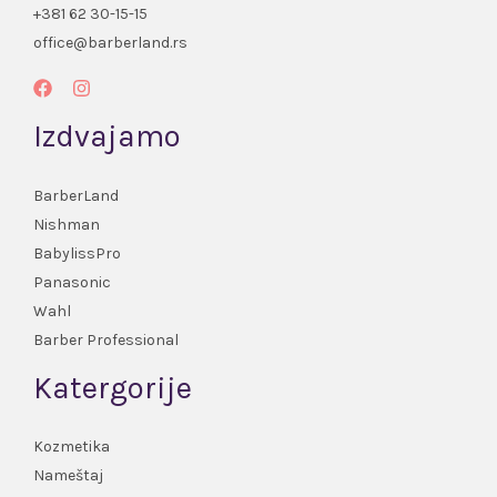
+381 62 30-15-15
office@barberland.rs
Izdvajamo
BarberLand
Nishman
BabylissPro
Panasonic
Wahl
Barber Professional
Katergorije
Kozmetika
Nameštaj