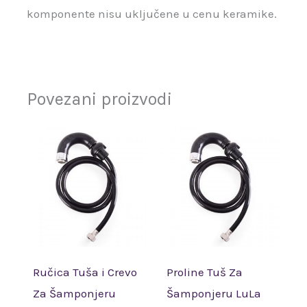
komponente nisu uključene u cenu keramike.
Povezani proizvodi
Ručica Tuša i Crevo
Proline Tuš Za
Za Šamponjeru
Šamponjeru LuLa