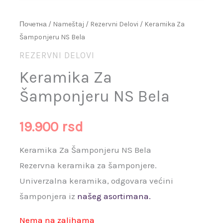
Почетна
/
Nameštaj
/
Rezervni Delovi
/ Keramika Za
Šamponjeru NS Bela
REZERVNI DELOVI
Keramika Za
Šamponjeru NS Bela
19.900
rsd
Keramika Za Šamponjeru NS Bela
Rezervna keramika za šamponjere.
Univerzalna keramika, odgovara većini
šamponjera iz
našeg asortimana.
Nema na zalihama