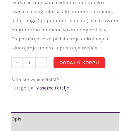
svaka od njih sadrži odličnu mehaničku
masažu celog tela, sa akcentom na ramena,
leđa i noge (uključujući i stopala), sa aktivnim
programima promene vazdušnog pritiska.
Preporučuje se za podsticanje cirkulacije i
uklanjanje umora i opuštanja mišića.
-
+
DODAJ U KORPU
Šifra proizvoda:
NMM2
Kategorija:
Masažne Fotelje
Opis