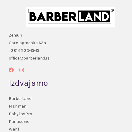
Zemun
Gornjogradska 63a
+381 62 30-15-15
office@barberland.rs
Izdvajamo
BarberLand
Nishman
BabylissPro
Panasonic
Wahl