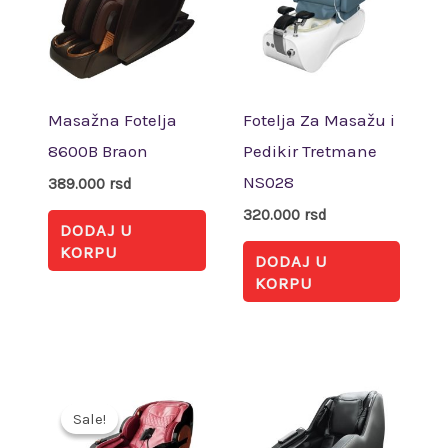
Masažna Fotelja
Fotelja Za Masažu i
8600B Braon
Pedikir Tretmane
NS028
389.000
rsd
320.000
rsd
DODAJ U
KORPU
DODAJ U
KORPU
Trenutna
Originalna
cena
cena
Sale!
Sale!
je:
je
291.750 rsd.
bila: