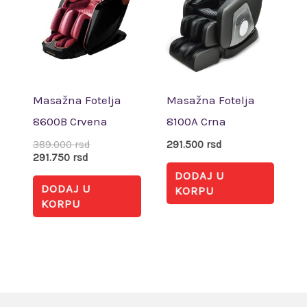
389.000 rsd.
Masažna Fotelja
Masažna Fotelja
8600B Crvena
8100A Crna
389.000
rsd
291.500
rsd
291.750
rsd
DODAJ U
DODAJ U
KORPU
KORPU