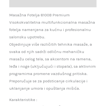
Recenzije (0)
Masažna Fotelja 8100B Premium
Visokokvalitetna multifunkcionalna masažna
fotelja namenjena za kućnu i profesionalnu
salonsku upotrebu.
Objedinjuje više različitih tehnika masaže, a
svaka od njih sadrži odličnu mehaničku
masažu celog tela, sa akcentom na ramena,
leđa i noge (uključujući i stopala), sa aktivnim
programima promene vazdušnog pritiska.
Preporučuje se za podsticanje cirkulacije i
uklanjanje umora i opuštanja mišića.
Karakteristike :