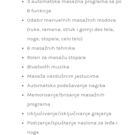
3 automatska masažna programa sa po
8 funkcija
Odabir manuelnih masažnih modova
(ruke, ramena, struk i gornji deo tela,
noge, stopala, celo telo)
6 masažnih tehnika
Roleri za masažu stopala
Bluetooth muzika
Masaža vazdušnim jastucima
Automatsko podešavanje nagiba
Memorisanje/brisanje masažnih
programa
Uključivanje/isključivanje grejanja
Podizanje/spuštanje naslona za leđa i
noge