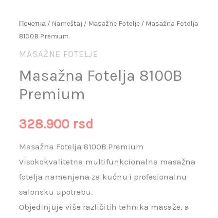
Почетна
/
Nameštaj
/
Masažne Fotelje
/ Masažna Fotelja
8100B Premium
MASAŽNE FOTELJE
Masažna Fotelja 8100B
Premium
328.900
rsd
Masažna Fotelja 8100B Premium
Visokokvalitetna multifunkcionalna masažna
fotelja namenjena za kućnu i profesionalnu
salonsku upotrebu.
Objedinjuje više različitih tehnika masaže, a