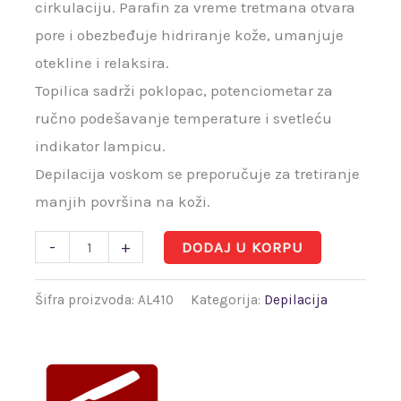
cirkulaciju. Parafin za vreme tretmana otvara
pore i obezbeđuje hidriranje kože, umanjuje
otekline i relaksira.
Topilica sadrži poklopac, potenciometar za
ručno podešavanje temperature i svetleću
indikator lampicu.
Depilacija voskom se preporučuje za tretiranje
manjih površina na koži.
-
+
DODAJ U KORPU
Šifra proizvoda:
AL410
Kategorija:
Depilacija