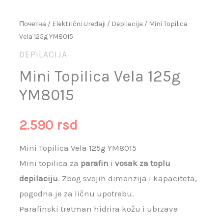
Почетна
/
Električni Uređaji
/
Depilacija
/ Mini Topilica
Vela 125g YM8015
DEPILACIJA
Mini Topilica Vela 125g
YM8015
2.590
rsd
Mini Topilica Vela 125g YM8015
Mini topilica za
parafin
i
vosak za toplu
depilaciju
. Zbog svojih dimenzija i kapaciteta,
pogodna je za ličnu upotrebu.
Parafinski tretman hidrira kožu i ubrzava