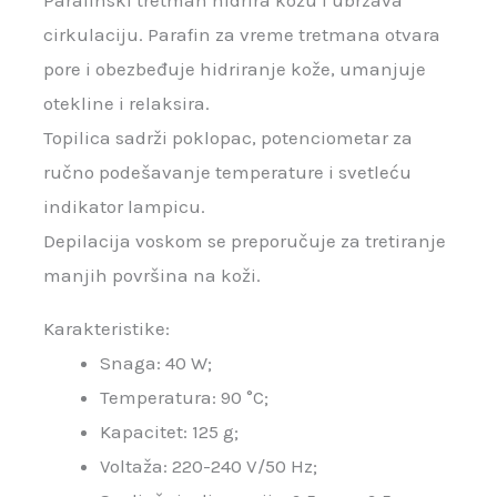
Parafinski tretman hidrira kožu i ubrzava
cirkulaciju. Parafin za vreme tretmana otvara
pore i obezbeđuje hidriranje kože, umanjuje
otekline i relaksira.
Topilica sadrži poklopac, potenciometar za
ručno podešavanje temperature i svetleću
indikator lampicu.
Depilacija voskom se preporučuje za tretiranje
manjih površina na koži.
Karakteristike:
Snaga: 40 W;
Temperatura: 90 °C;
Kapacitet: 125 g;
Voltaža: 220-240 V/50 Hz;