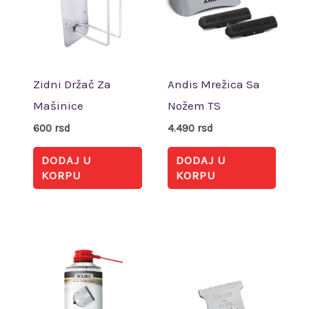
Zidni Držač Za
Andis Mrežica Sa
Mašinice
Nožem TS
600
rsd
4.490
rsd
DODAJ U
DODAJ U
KORPU
KORPU