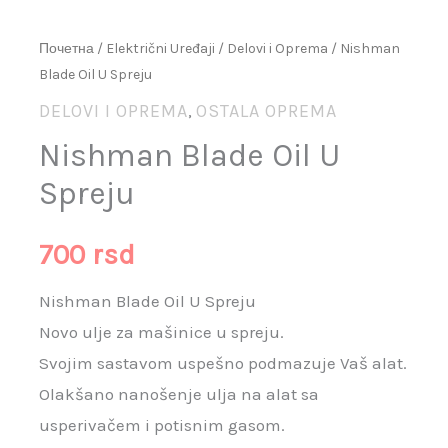
Почетна
/
Električni Uređaji
/
Delovi i Oprema
/ Nishman
Blade Oil U Spreju
DELOVI I OPREMA
OSTALA OPREMA
,
Nishman Blade Oil U
Spreju
700
rsd
Nishman Blade Oil U Spreju
Novo ulje za mašinice u spreju.
Svojim sastavom uspešno podmazuje Vaš alat.
Olakšano nanošenje ulja na alat sa
usperivačem i potisnim gasom.