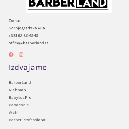
Zemun
Gornjogradska 63a
+381 62 30-15-15
office@barberland.rs
Izdvajamo
BarberLand
Nishman
BabylissPro
Panasonic
Wahl
Barber Professional