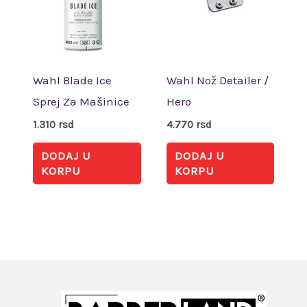
Wahl Blade Ice
Wahl Nož Detailer /
Sprej Za Mašinice
Hero
1.310
rsd
4.770
rsd
DODAJ U
DODAJ U
KORPU
KORPU