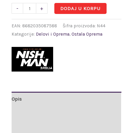
-
+
DODAJ U KORPU
EAN:
8682035087588
Šifra proizvoda:
N44
Kategorije:
Delovi i Oprema
,
Ostala Oprema
Opis
Dodatne informacije
Brand