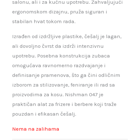
salonu, ali i za kućnu upotrebu. Zahvaljujući
ergonomskom dizajnu, pruža siguran i
stabilan hvat tokom rada.
Izrađen od izdržljive plastike, češalj je lagan,
ali dovoljno čvrst da izdrži intenzivnu
upotrebu. Posebna konstrukcija zubaca
omogućava ravnomerno razdvajanje i
definisanje pramenova, što ga čini odličnim
izborom za stilizovanje, feniranje ili rad sa
proizvodima za kosu. Nishman 047 je
praktičan alat za frizere i berbere koji traže
pouzdan i efikasan češalj.
Nema na zalihama