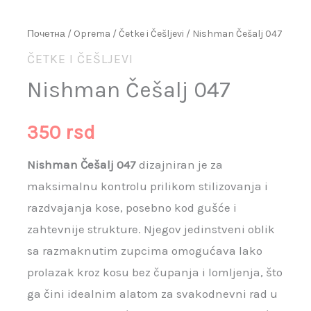
Почетна
/
Oprema
/
Četke i Češljevi
/ Nishman Češalj 047
ČETKE I ČEŠLJEVI
Nishman Češalj 047
350
rsd
Nishman Češalj 047
dizajniran je za
maksimalnu kontrolu prilikom stilizovanja i
razdvajanja kose, posebno kod gušće i
zahtevnije strukture. Njegov jedinstveni oblik
sa razmaknutim zupcima omogućava lako
prolazak kroz kosu bez čupanja i lomljenja, što
ga čini idealnim alatom za svakodnevni rad u