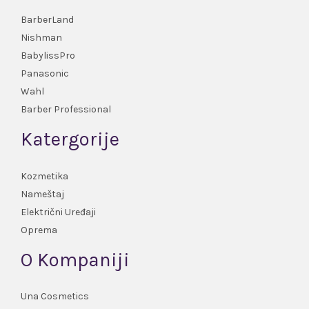
BarberLand
Nishman
BabylissPro
Panasonic
Wahl
Barber Professional
Katergorije
Kozmetika
Nameštaj
Električni Uređaji
Oprema
O Kompaniji
Una Cosmetics