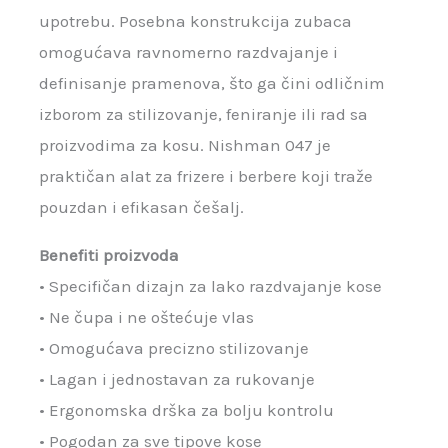
upotrebu. Posebna konstrukcija zubaca
omogućava ravnomerno razdvajanje i
definisanje pramenova, što ga čini odličnim
izborom za stilizovanje, feniranje ili rad sa
proizvodima za kosu. Nishman 047 je
praktičan alat za frizere i berbere koji traže
pouzdan i efikasan češalj.
Benefiti proizvoda
• Specifičan dizajn za lako razdvajanje kose
• Ne čupa i ne oštećuje vlas
• Omogućava precizno stilizovanje
• Lagan i jednostavan za rukovanje
• Ergonomska drška za bolju kontrolu
• Pogodan za sve tipove kose