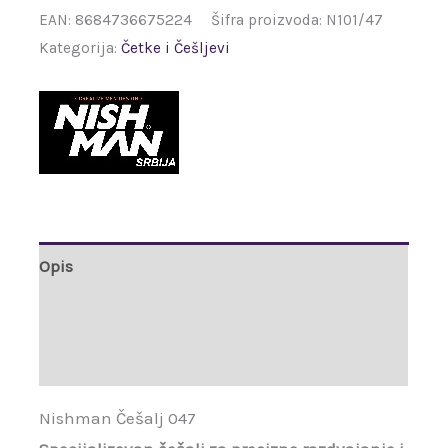
EAN:
8684736675224
Šifra proizvoda:
N101/47
Kategorija:
Četke i Češljevi
Opis
Brand
Recenzije (0)
Nishman Češalj 047