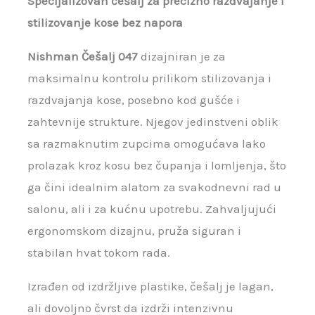
Specijalizovan češalj za precizno razdvajanje i
stilizovanje kose bez napora
Nishman Češalj 047
dizajniran je za
maksimalnu kontrolu prilikom stilizovanja i
razdvajanja kose, posebno kod gušće i
zahtevnije strukture. Njegov jedinstveni oblik
sa razmaknutim zupcima omogućava lako
prolazak kroz kosu bez čupanja i lomljenja, što
ga čini idealnim alatom za svakodnevni rad u
salonu, ali i za kućnu upotrebu. Zahvaljujući
ergonomskom dizajnu, pruža siguran i
stabilan hvat tokom rada.
Izrađen od izdržljive plastike, češalj je lagan,
ali dovoljno čvrst da izdrži intenzivnu