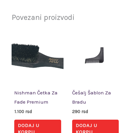
Povezani proizvodi
Nishman Četka Za
Češalj Šablon Za
Fade Premium
Bradu
1.100
rsd
290
rsd
DODAJ U
DODAJ U
KORPU
KORPU