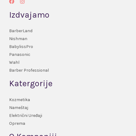
Izdvajamo
BarberLand
Nishman
BabylissPro
Panasonic
Wahl
Barber Professional
Katergorije
Kozmetika
Nameštaj
Električni Uređaji
Oprema