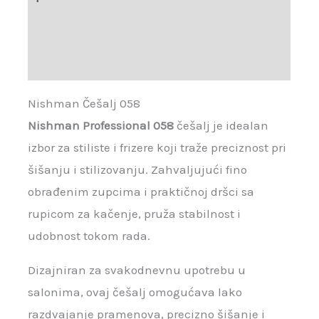
Brand
Recenzije (0)
Nishman Češalj 058
Nishman Professional 058
češalj je idealan
izbor za stiliste i frizere koji traže preciznost pri
šišanju i stilizovanju. Zahvaljujući fino
obrađenim zupcima i praktičnoj dršci sa
rupicom za kačenje, pruža stabilnost i
udobnost tokom rada.
Dizajniran za svakodnevnu upotrebu u
salonima, ovaj češalj omogućava lako
razdvajanje pramenova, precizno šišanje i