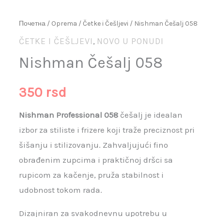
Почетна
/
Oprema
/
Četke i Češljevi
/ Nishman Češalj 058
ČETKE I ČEŠLJEVI
NOVO U PONUDI
,
Nishman Češalj 058
350
rsd
Nishman Professional 058
češalj je idealan
izbor za stiliste i frizere koji traže preciznost pri
šišanju i stilizovanju. Zahvaljujući fino
obrađenim zupcima i praktičnoj dršci sa
rupicom za kačenje, pruža stabilnost i
udobnost tokom rada.
Dizajniran za svakodnevnu upotrebu u