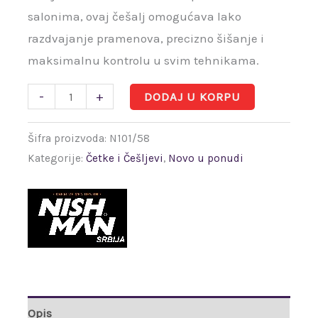
salonima, ovaj češalj omogućava lako
razdvajanje pramenova, precizno šišanje i
maksimalnu kontrolu u svim tehnikama.
-
+
DODAJ U KORPU
Šifra proizvoda:
N101/58
Kategorije:
Četke i Češljevi
,
Novo u ponudi
Opis