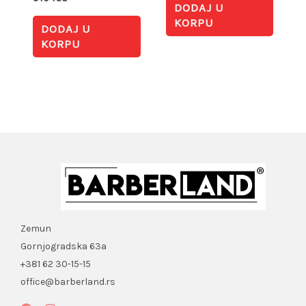
DODAJ U
KORPU
DODAJ U
KORPU
Zemun
Gornjogradska 63a
+381 62 30-15-15
office@barberland.rs