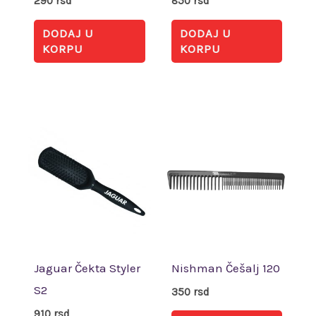
290
rsd
850
rsd
DODAJ U
DODAJ U
KORPU
KORPU
Jaguar Čekta Styler
Nishman Češalj 120
S2
350
rsd
910
rsd