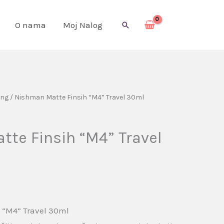
O nama
Moj Nalog
Pretraga
ing
/ Nishman Matte Finsih “M4” Travel 30ml
te Finsih “M4” Travel
 “M4” Travel 30ml