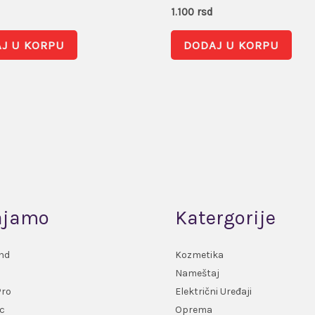
d
1.100
rsd
J U KORPU
DODAJ U KORPU
ajamo
Katergorije
nd
Kozmetika
Nameštaj
Pro
Električni Uređaji
c
Oprema