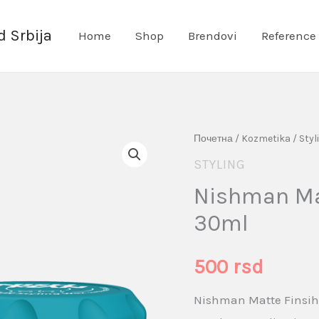
 Srbija
Home
Shop
Brendovi
Reference
Nishman
Почетна
/
Kozmetika
/
Styl
Matte
STYLING
Finsih
Nishman Mat
"M4"
30ml
Travel
30ml
500
rsd
količina
Nishman Matte Finsih