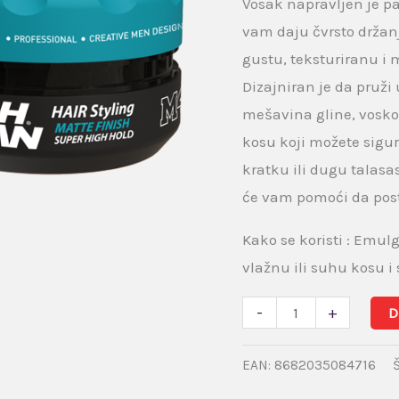
Vosak napravljen je p
vam daju čvrsto držan
gustu, teksturiranu i
Dizajniran je da pruži u
mešavina gline, voskov
kosu koji možete sigurn
kratku ili dugu talasa
će vam pomoći da post
Kako se koristi : Emul
vlažnu ili suhu kosu i s
-
+
D
EAN:
8682035084716