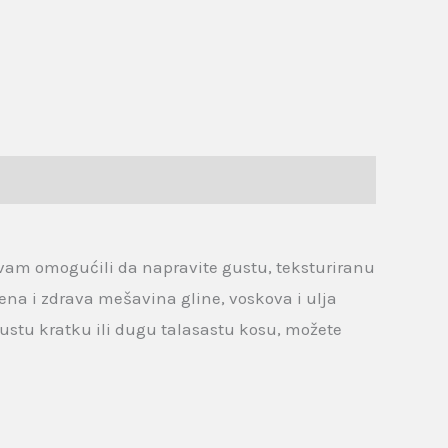
vam omogućili da napravite gustu, teksturiranu
tvena i zdrava mešavina gline, voskova i ulja
 gustu kratku ili dugu talasastu kosu, možete