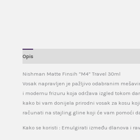
Opis
Dodatne informacije
Brand
Recenzije
Nishman Matte Finsih “M4” Travel 30ml
Vosak napravljen je pažljivo odabranim mešavin
i modernu frizuru koja održava izgled tokom dana.
kako bi vam donijela prirodni vosak za kosu koji
računati na stajling gline koji će vam pomoći da
Kako se koristi : Emulgirati između dlanova i rav