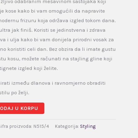
ažljivo odabranim mešavinom sastojaka koji
je kose kako bi vam omogućili da napravite
 modernu frizuru koja održava izgled tokom dana.
ltra jak finiš. Koristi se jedinstvena i zdrava
a i ulja kako bi vam donijela prirodni vosak za
o koristiti celi dan. Bez obzira da li imate gustu
stu kosu, možete računati na stajling gline koji
ignete izgled koji želite.
girati između dlanova i ravnomjerno obraditi
tilu po želji.
ODAJ U KORPU
Šifra proizvoda:
N515/4
Kategorija:
Styling