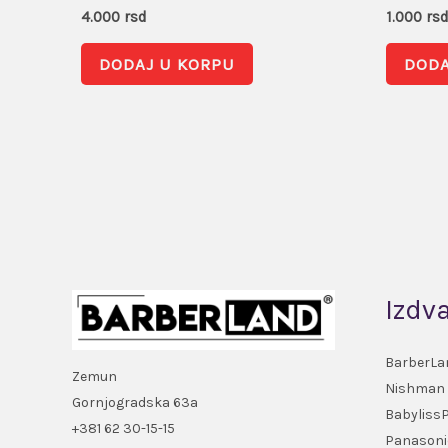
4.000
rsd
1.000
rs
DODAJ U KORPU
DODA
Izdv
BarberLa
Zemun
Nishman
Gornjogradska 63a
Babyliss
+381 62 30-15-15
Panasoni