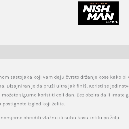
 (0)
om sastojaka koji vam daju čvrsto držanje kose kako bi 
 Dizajniran je da pruži ultra jak finiš. Koristi se jedins
 možete sigurno koristiti celi dan. Bez obzira da li imate
 postignete izgled koji želite.
nomjerno obraditi vlažnu ili suhu kosu i stilu po želji.