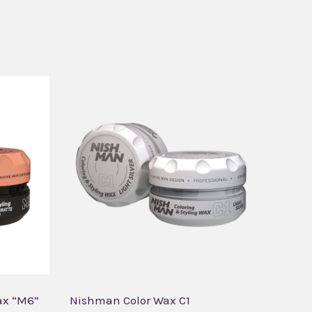
ax “M6”
Nishman Color Wax C1