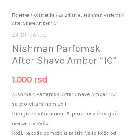
Почетна
/
Kozmetika
/
Za Brijanje
/ Nishman Parfemski
After Shave Amber “10”
ZA BRIJANJE
Nishman Parfemski
After Shave Amber “10”
1.000
rsd
Nishman Parfemski After Shave Amber “10”
sa pro-vitaminom B5 i
hranjivim vitaminom E, pruža osvežavajući
osećaj na Vašoj
koži. Takođe pomože u zaštiti Vaše kože od