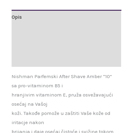
Opis
Dodatne informacije
Brand
Recenzije (0)
Nishman Parfemski After Shave Amber “10”
sa pro-vitaminom B5 i
hranjivim vitaminom E, pruža osvežavajući
osećaj na Vašoj
koži. Takođe pomože u zaštiti Vaše kože od
iritacje nakon
brijanja i daje osećaj čistoće i svižine tokom