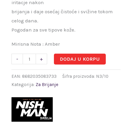
iritacje nakon
brijanja i daje osećaj čistoće i svižine tokom
celog dana.
Pogodan za sve tipove kože.
Mirisna Nota : Amber
-
+
DODAJ U KORPU
EAN:
8682035083733
Šifra proizvoda:
N3/10
Kategorija:
Za Brijanje