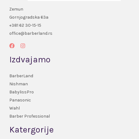
Zemun
Gornjogradska 63a
+381 62 30-15-15
office@barberland.rs
Izdvajamo
BarberLand
Nishman
BabylissPro
Panasonic
Wahl
Barber Professional
Katergorije