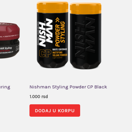
uring
Nishman Styling Powder CP Black
1.000
rsd
DODAJ U KORPU