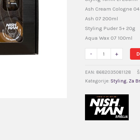
Ash Cream Cologne 04
Ash 07 200ml
Styling Puder 5+ 20g
Aqua Wax 07 100ml
-
+
D
EAN:
8682035081128
Š
Kategorije:
Styling
,
Za Br