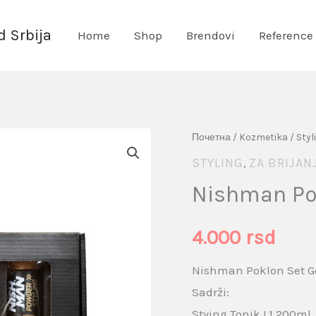
 Srbija
Home
Shop
Brendovi
Reference
Nishman
Почетна
/
Kozmetika
/
Styl
Poklon
STYLING
ZA BRIJAN
,
Set
Nishman Po
Gold
količina
4.000
rsd
Nishman Poklon Set G
Sadrži:
Stying Tonik L1 200ml