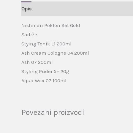
Opis
Dodatne informacije
Brand
Recenzije
Nishman Poklon Set Gold
Sadrži:
Stying Tonik L1 200ml
Ash Cream Cologne 04 200ml
Ash 07 200ml
Styling Puder 5+ 20g
Aqua Wax 07 100ml
Povezani proizvodi