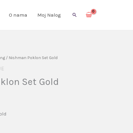
O nama
Moj Nalog
Pretraga
ing
/ Nishman Poklon Set Gold
JE
klon Set Gold
old