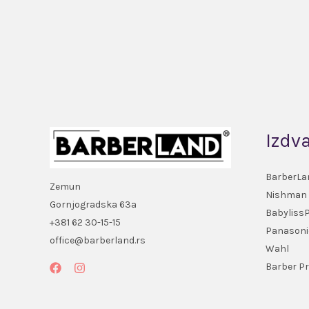
Izdv
BarberLa
Zemun
Nishman
Gornjogradska 63a
Babyliss
+381 62 30-15-15
Panasoni
office@barberland.rs
Wahl
Barber Pr