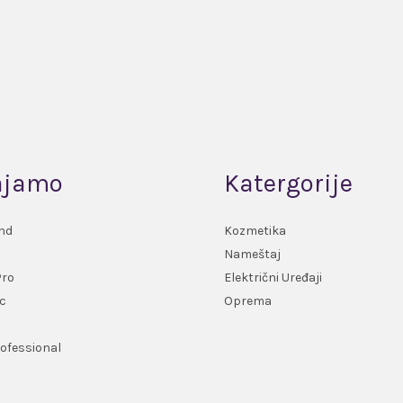
ajamo
Katergorije
nd
Kozmetika
Nameštaj
Pro
Električni Uređaji
c
Oprema
ofessional