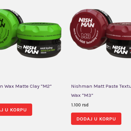
 Wax Matte Clay “M2”
Nishman Matt Paste Text
Wax “M3”
1.100
rsd
J U KORPU
DODAJ U KORPU