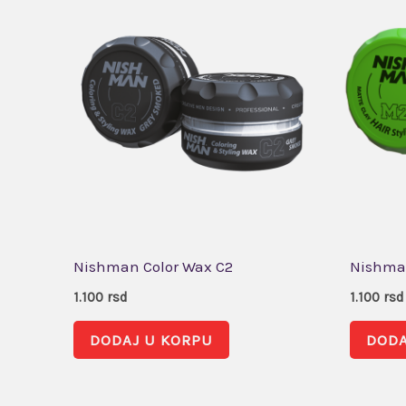
Nishman Color Wax C2
Nishman
1.100
rsd
1.100
rsd
DODAJ U KORPU
DODA