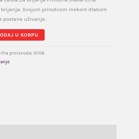
g brijanja. Svojom prirodnom mekom dlakom
 postane uživanje.
ODAJ U KORPU
Šifra proizvoda:
N106
janje