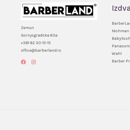
Izdv
BarberLa
Zemun
Nishman
Gornjogradska 63a
Babyliss
+381 62 30-15-15
Panasoni
office@barberland.rs
Wahl
Barber Pr