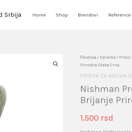
 Srbija
Home
Shop
Brendovi
Reference
Nishman
Почетна
/
Oprema
/
Pribor 
Prirodna Dlaka Crna
Profesionalna
PRIBOR ZA BRIJANJ
Četka
Za
Nishman Pr
Brijanje
Brijanje Pr
Prirodna
Dlaka
1.500
rsd
Crna
količina
Nishman Profesionalna