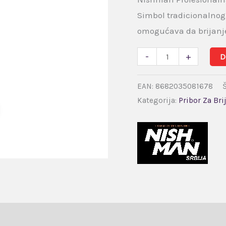
Simbol tradicionalno
omogućava da brijanje
-
+
D
EAN:
8682035081678
Kategorija:
Pribor Za Bri
 (0)