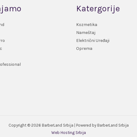
ajamo
Katergorije
nd
Kozmetika
Nameštaj
Pro
Električni Uređaji
c
Oprema
ofessional
Copyright © 2026 BarberLand Srbija | Powered by BarberLand Srbija
Web Hosting Srbija