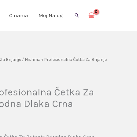
O nama
Moj Nalog
Pretraga
Za Brijanje
/ Nishman Profesionalna Četka Za Brijanje
E
ofesionalna Četka Za
irodna Dlaka Crna
 Četka Za Brijanje Prirodna Dlaka Crna