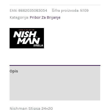
EAN:
8682035083054
Šifra proizvoda:
N109
Kategorija:
Pribor Za Brijanje
Opis
Brand
Recenzije (0)
Nishman Stipsa 24×20