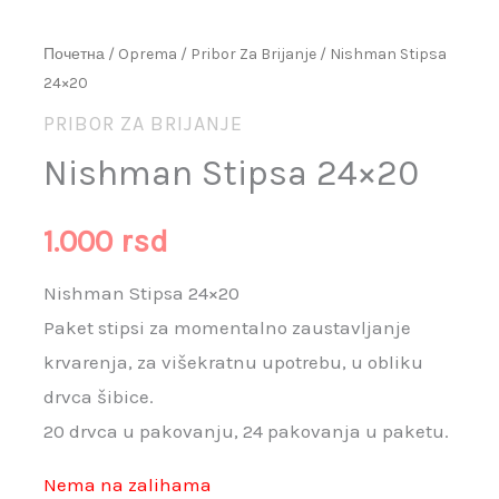
Почетна
/
Oprema
/
Pribor Za Brijanje
/ Nishman Stipsa
24×20
PRIBOR ZA BRIJANJE
Nishman Stipsa 24×20
1.000
rsd
Nishman Stipsa 24×20
Paket stipsi za momentalno zaustavljanje
krvarenja, za višekratnu upotrebu, u obliku
drvca šibice.
20 drvca u pakovanju, 24 pakovanja u paketu.
Nema na zalihama