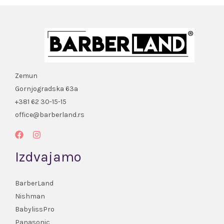
Zemun
Gornjogradska 63a
+381 62 30-15-15
office@barberland.rs
Izdvajamo
BarberLand
Nishman
BabylissPro
Panasonic