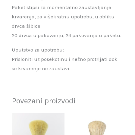
Paket stipsi za momentalno zaustavljanje
krvarenja, za višekratnu upotrebu, u obliku
drvca šibice.
20 drvca u pakovanju, 24 pakovanja u paketu.
Uputstvo za upotrebu:
Prisloniti uz posekotinu i nežno protrljati dok
se krvarenje ne zaustavi.
Povezani proizvodi