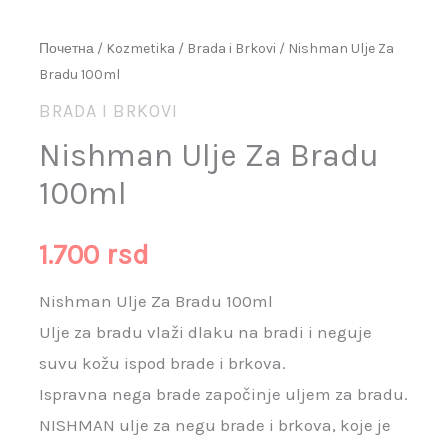
Почетна
/
Kozmetika
/
Brada i Brkovi
/ Nishman Ulje Za
Bradu 100ml
BRADA I BRKOVI
Nishman Ulje Za Bradu
100ml
1.700
rsd
Nishman Ulje Za Bradu 100ml
Ulje za bradu vlaži dlaku na bradi i neguje
suvu kožu ispod brade i brkova.
Ispravna nega brade započinje uljem za bradu.
NISHMAN ulje za negu brade i brkova, koje je