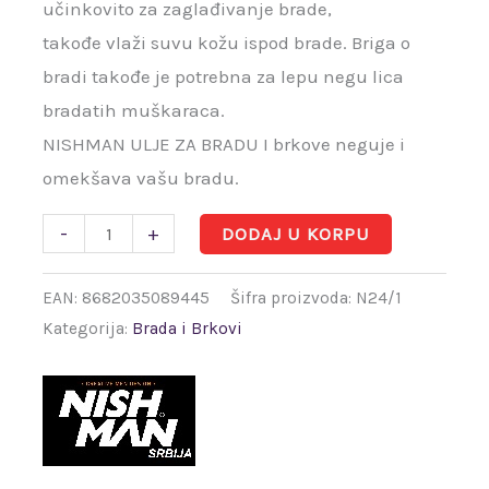
učinkovito za zaglađivanje brade,
takođe vlaži suvu kožu ispod brade. Briga o
bradi takođe je potrebna za lepu negu lica
bradatih muškaraca.
NISHMAN ULJE ZA BRADU I brkove neguje i
omekšava vašu bradu.
-
+
DODAJ U KORPU
EAN:
8682035089445
Šifra proizvoda:
N24/1
Kategorija:
Brada i Brkovi