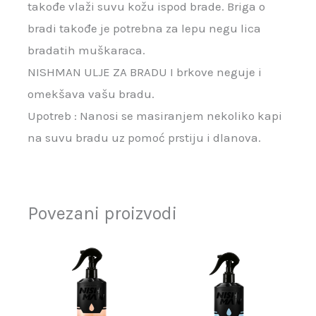
takođe vlaži suvu kožu ispod brade. Briga o
bradi takođe je potrebna za lepu negu lica
bradatih muškaraca.
NISHMAN ULJE ZA BRADU I brkove neguje i
omekšava vašu bradu.
Upotreb : Nanosi se masiranjem nekoliko kapi
na suvu bradu uz pomoć prstiju i dlanova.
Povezani proizvodi