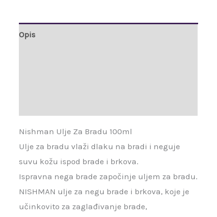
Opis
Dodatne informacije
Brand
Recenzije (0)
Nishman Ulje Za Bradu 100ml
Ulje za bradu vlaži dlaku na bradi i neguje
suvu kožu ispod brade i brkova.
Ispravna nega brade započinje uljem za bradu.
NISHMAN ulje za negu brade i brkova, koje je
učinkovito za zaglađivanje brade,