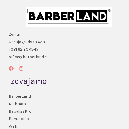
Zemun
Gornjogradska 63a
+381 62 30-15-15
office@barberland.rs
Izdvajamo
BarberLand
Nishman
BabylissPro
Panasonic
Wahl