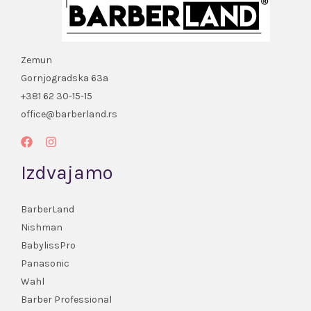
Zemun
Gornjogradska 63a
+381 62 30-15-15
office@barberland.rs
Izdvajamo
BarberLand
Nishman
BabylissPro
Panasonic
Wahl
Barber Professional