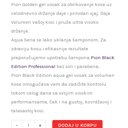
Pion Golden gel vosak za oblikovanje kose uz
celodnevno držanje daje i prirodan sjaj. Daje
Volumen vašoj kosi i pruža ultra visoko
držanje.
Aqua Seria se lako uklanja šamponom. Za
zdraviju kosu i efikasnije rezultate
preporučujemo upotrebu šampona
Pion Black
Edition Professional
bez soli i parabena.
Pion Black Edition aqua gel vosak za volumen
kose omogućava vam da zadržite kontrolu
tokom celog dana sa svojim visokim
performansama, čak i na gustoj, kovrdžavoj i
talasastoj kosi.
-
+
DODAJ U KORPU