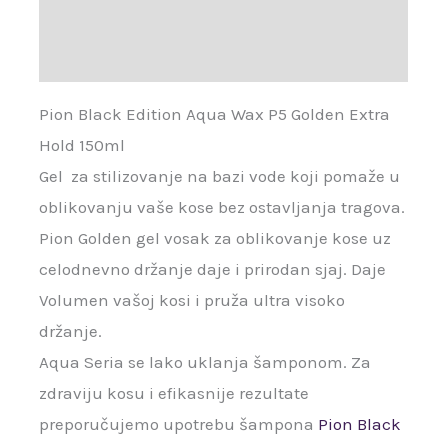
Brand
Recenzije (0)
Pion Black Edition Aqua Wax P5 Golden Extra
Hold 150ml
Gel za stilizovanje na bazi vode koji pomaže u
oblikovanju vaše kose bez ostavljanja tragova.
Pion Golden gel vosak za oblikovanje kose uz
celodnevno držanje daje i prirodan sjaj. Daje
Volumen vašoj kosi i pruža ultra visoko
držanje.
Aqua Seria se lako uklanja šamponom. Za
zdraviju kosu i efikasnije rezultate
preporučujemo upotrebu šampona
Pion Black