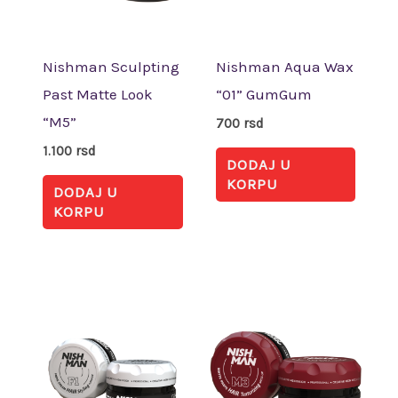
Nishman Sculpting
Nishman Aqua Wax
Past Matte Look
“01” GumGum
“M5”
700
rsd
1.100
rsd
DODAJ U
KORPU
DODAJ U
KORPU