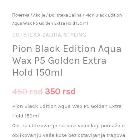
Почетна
/
Akcije
/
Do Isteka Zaliha
/ Pion Black Edition
Aqua Wax P5 Golden Extra Hold 150ml
DO ISTEKA ZALIHA
STYLING
,
Pion Black Edition Aqua
Wax P5 Golden Extra
Hold 150ml
450
rsd
350
rsd
Pion Black Edition Aqua Wax P5 Golden Extra
Hold 150ml
Gel za stilizovanje na bazi vode koji pomaže u
oblikovanju vaše kose bez ostavljanja tragova.