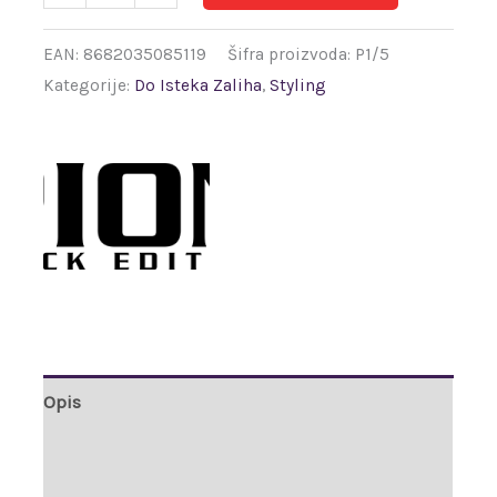
EAN:
8682035085119
Šifra proizvoda:
P1/5
Kategorije:
Do Isteka Zaliha
,
Styling
Opis
Dodatne informacije