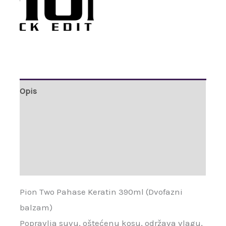
Opis
Dodatne informacije
Brand
Recenzije (0)
Pion Two Pahase Keratin 390ml (Dvofazni
balzam)
Popravlja suvu, oštećenu kosu, održava vlagu,