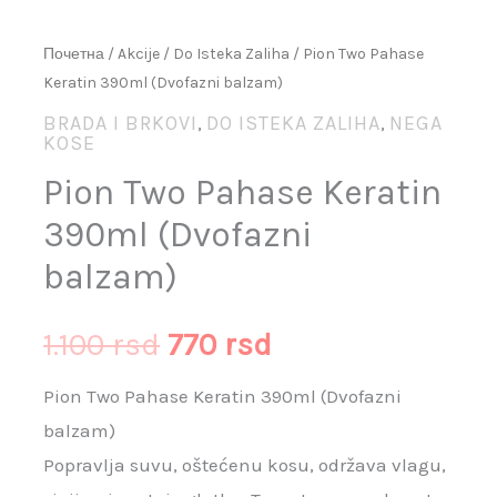
Почетна
/
Akcije
/
Do Isteka Zaliha
/ Pion Two Pahase
Keratin 390ml (Dvofazni balzam)
BRADA I BRKOVI
DO ISTEKA ZALIHA
NEGA
,
,
KOSE
Pion Two Pahase Keratin
390ml (Dvofazni
balzam)
1.100
rsd
770
rsd
Pion Two Pahase Keratin 390ml (Dvofazni
balzam)
Popravlja suvu, oštećenu kosu, održava vlagu,