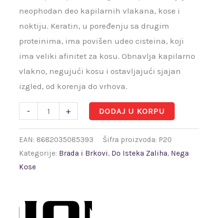
neophodan deo kapilarnih vlakana, kose i
noktiju. Keratin, u poređenju sa drugim
proteinima, ima povišen udeo cisteina, koji
ima veliki afinitet za kosu. Obnavlja kapilarno
vlakno, negujući kosu i ostavljajući sjajan
izgled, od korenja do vrhova.
-
+
DODAJ U KORPU
EAN:
8682035085393
Šifra proizvoda:
P20
Kategorije:
Brada i Brkovi
,
Do Isteka Zaliha
,
Nega
Kose