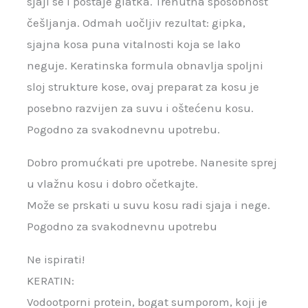
sjaji se i postaje glatka. Trenutna sposobnost
češljanja. Odmah uočljiv rezultat: gipka,
sjajna kosa puna vitalnosti koja se lako
neguje. Keratinska formula obnavlja spoljni
sloj strukture kose, ovaj preparat za kosu je
posebno razvijen za suvu i oštećenu kosu.
Pogodno za svakodnevnu upotrebu.
Dobro promućkati pre upotrebe. Nanesite sprej
u vlažnu kosu i dobro očetkajte.
Može se prskati u suvu kosu radi sjaja i nege.
Pogodno za svakodnevnu upotrebu
Ne ispirati!
KERATIN:
Vodootporni protein, bogat sumporom, koji je