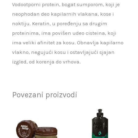
Vodootporni protein, bogat sumporom, koji je
neophodan deo kapilarnih vlakana, kose i
noktiju. Keratin, u poređenju sa drugim
proteinima, ima povišen udeo cisteina, koji
ima veliki afinitet za kosu. Obnavlja kapilarno
vlakno, negujući kosu i ostavljajući sjajan
izgled, od korenja do vrhova.
Povezani proizvodi