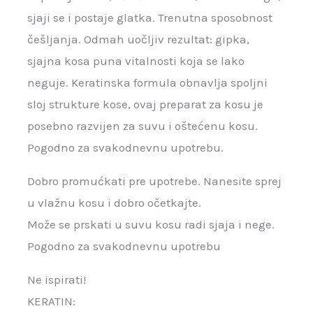
sjaji se i postaje glatka. Trenutna sposobnost
češljanja. Odmah uočljiv rezultat: gipka,
sjajna kosa puna vitalnosti koja se lako
neguje. Keratinska formula obnavlja spoljni
sloj strukture kose, ovaj preparat za kosu je
posebno razvijen za suvu i oštećenu kosu.
Pogodno za svakodnevnu upotrebu.
Dobro promućkati pre upotrebe. Nanesite sprej
u vlažnu kosu i dobro očetkajte.
Može se prskati u suvu kosu radi sjaja i nege.
Pogodno za svakodnevnu upotrebu
Ne ispirati!
KERATIN: