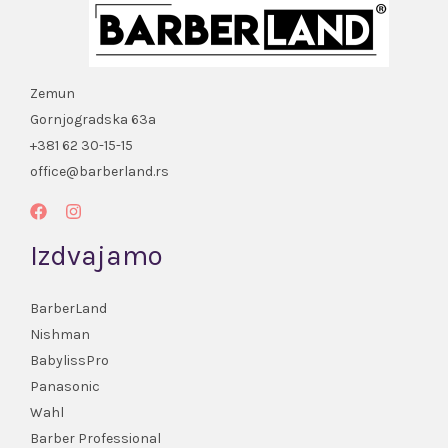
Zemun
Gornjogradska 63a
+381 62 30-15-15
office@barberland.rs
Izdvajamo
BarberLand
Nishman
BabylissPro
Panasonic
Wahl
Barber Professional