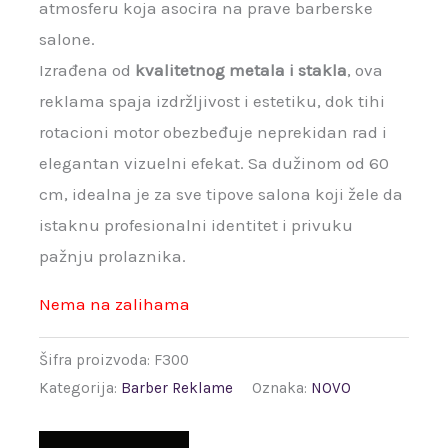
atmosferu koja asocira na prave barberske
salone.
Izrađena od
kvalitetnog metala i stakla
, ova
reklama spaja izdržljivost i estetiku, dok tihi
rotacioni motor obezbeđuje neprekidan rad i
elegantan vizuelni efekat. Sa dužinom od 60
cm, idealna je za sve tipove salona koji žele da
istaknu profesionalni identitet i privuku
pažnju prolaznika.
Nema na zalihama
Šifra proizvoda:
F300
Kategorija:
Barber Reklame
Oznaka:
NOVO