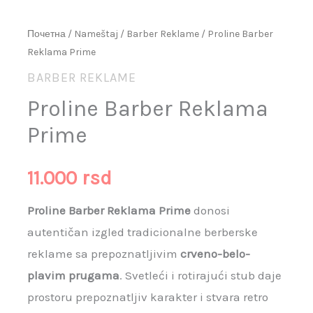
Почетна
/
Nameštaj
/
Barber Reklame
/ Proline Barber
Reklama Prime
BARBER REKLAME
Proline Barber Reklama
Prime
11.000
rsd
Proline Barber Reklama Prime
donosi
autentičan izgled tradicionalne berberske
reklame sa prepoznatljivim
crveno-belo-
plavim prugama
. Svetleći i rotirajući stub daje
prostoru prepoznatljiv karakter i stvara retro