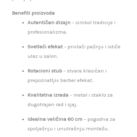
Benefiti proizvoda
Autentičan dizajn
– simbol tradicije i
profesionalizma.
Svetleći efekat
– privlači pažnju i ističe
ulaz u salon.
Rotacioni stub
– stvara klasičan i
prepoznatljiv barber efekat.
Kvalitetna izrada
– metal i staklo za
dugotrajan rad i sjaj.
Idealna veličina 60 cm
– pogodna za
spoljašnju i unutrašnju montažu.