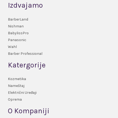
Izdvajamo
BarberLand
Nishman
BabylissPro
Panasonic
Wahl
Barber Professional
Katergorije
Kozmetika
Nameštaj
Električni Uređaji
Oprema
O Kompaniji