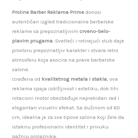
Proline Barber Reklama Prime
donosi
autentičan izgled tradicionalne berberske
reklame sa prepoznatljivim
crveno-belo-
plavim prugama
. Svetleći i rotirajući stub daje
prostoru prepoznatljiv karakter i stvara retro
atmosferu koja asocira na prave barberske
salone.
Izrađena od
kvalitetnog metala i stakla
, ova
reklama spaja izdržljivost i estetiku, dok tihi
rotacioni motor obezbeđuje neprekidan rad i
elegantan vizuelni efekat. Sa dužinom od 60
cm, idealna je za sve tipove salona koji žele da
istaknu profesionalni identitet i privuku
pažnju prolaznika.