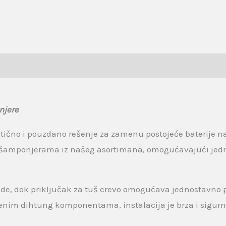
njere
tično i pouzdano rešenje za zamenu postojeće baterije n
m šamponjerama iz našeg asortimana, omogućavajući jedn
vode, dok priključak za tuš crevo omogućava jednostavno
nim dihtung komponentama, instalacija je brza i sigurna