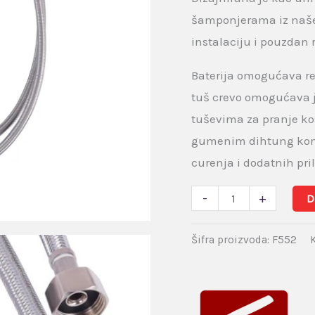
šamponjerama iz naš
instalaciju i pouzdan
Baterija omogućava reg
tuš crevo omogućava 
tuševima za pranje ko
gumenim dihtung kompo
curenja i dodatnih pr
-
+
D
Šifra proizvoda:
F552