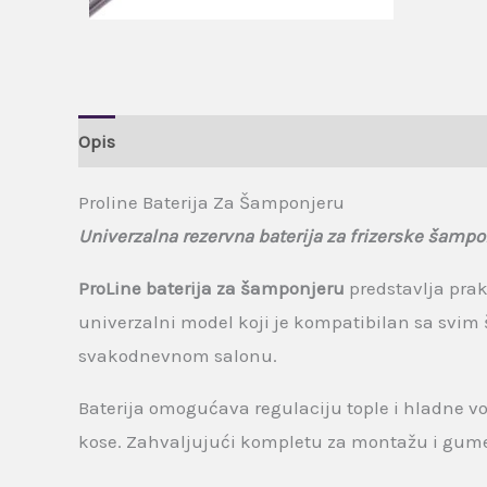
Opis
Brand
Recenzije (0)
Proline Baterija Za Šamponjeru
Univerzalna rezervna baterija za frizerske šampo
ProLine baterija za šamponjeru
predstavlja prak
univerzalni model koji je kompatibilan sa svi
svakodnevnom salonu.
Baterija omogućava regulaciju tople i hladne 
kose. Zahvaljujući kompletu za montažu i gume