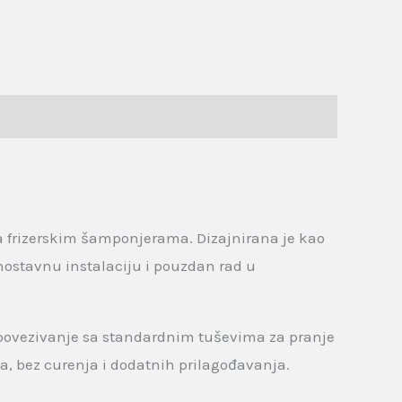
a frizerskim šamponjerama. Dizajnirana je kao
ostavnu instalaciju i pouzdan rad u
 povezivanje sa standardnim tuševima za pranje
, bez curenja i dodatnih prilagođavanja.