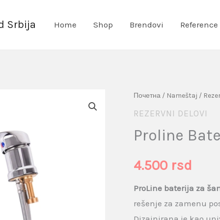
 Srbija
Home
Shop
Brendovi
Reference
Proline
Почетна
/
Nameštaj
/
Rezer
Baterija
REZERVNI DELOVI
Za
Proline Bat
Šamponjeru
količina
4.500
rsd
ProLine baterija za š
rešenje za zamenu pos
Dizajnirana je kao uni