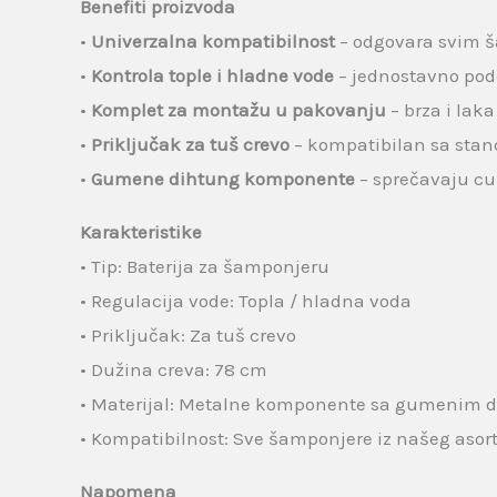
Benefiti proizvoda
•
Univerzalna kompatibilnost
– odgovara svim 
•
Kontrola tople i hladne vode
– jednostavno po
•
Komplet za montažu u pakovanju
– brza i laka
•
Priključak za tuš crevo
– kompatibilan sa stan
•
Gumene dihtung komponente
– sprečavaju cu
Karakteristike
• Tip: Baterija za šamponjeru
• Regulacija vode: Topla / hladna voda
• Priključak: Za tuš crevo
• Dužina creva: 78 cm
• Materijal: Metalne komponente sa gumenim 
• Kompatibilnost: Sve šamponjere iz našeg aso
Napomena