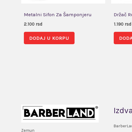
Metalni Sifon Za Šamponjeru
Držač R
2.100
rsd
1.190
rsd
DODAJ U KORPU
DODA
Izdv
BarberLa
Zemun