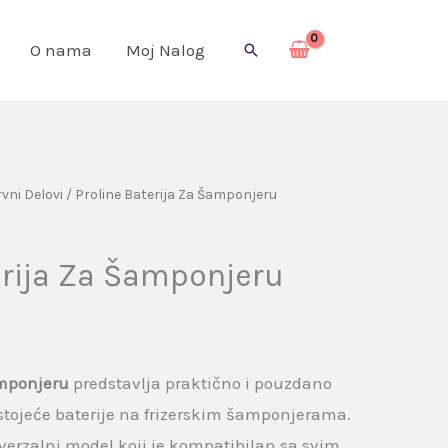
O nama
Moj Nalog
Pretraga
vni Delovi
/ Proline Baterija Za Šamponjeru
erija Za Šamponjeru
amponjeru
predstavlja praktično i pouzdano
tojeće baterije na frizerskim šamponjerama.
verzalni model koji je kompatibilan sa svim