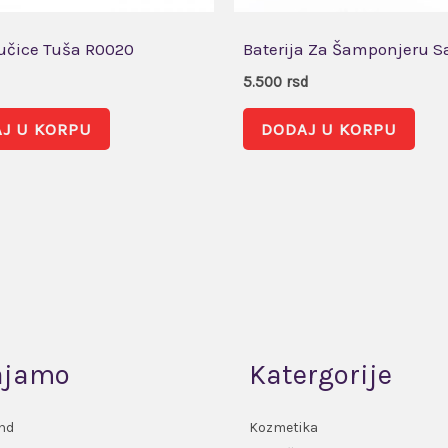
učice Tuša R0020
Baterija Za Šamponjeru 
5.500
rsd
J U KORPU
DODAJ U KORPU
ajamo
Katergorije
nd
Kozmetika