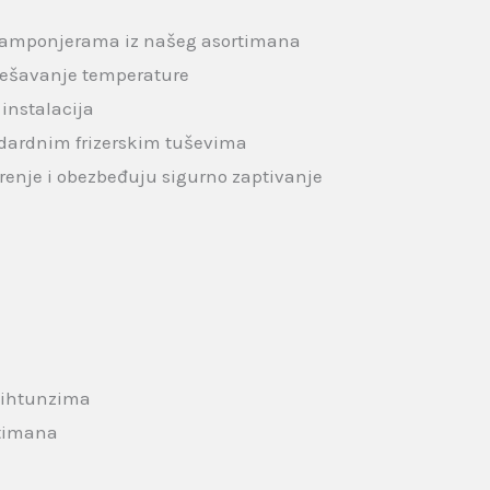
šamponjerama iz našeg asortimana
dešavanje temperature
 instalacija
dardnim frizerskim tuševima
renje i obezbeđuju sigurno zaptivanje
dihtunzima
rtimana