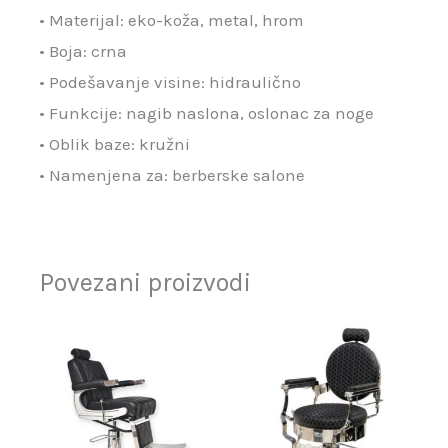
• Materijal: eko-koža, metal, hrom
• Boja: crna
• Podešavanje visine: hidraulično
• Funkcije: nagib naslona, oslonac za noge
• Oblik baze: kružni
• Namenjena za: berberske salone
Povezani proizvodi