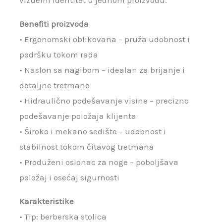
vizuelni identitet u jednom proizvodu.
Benefiti proizvoda
• Ergonomski oblikovana – pruža udobnost i
podršku tokom rada
• Naslon sa nagibom – idealan za brijanje i
detaljne tretmane
• Hidraulično podešavanje visine – precizno
podešavanje položaja klijenta
• Široko i mekano sedište – udobnost i
stabilnost tokom čitavog tretmana
• Produženi oslonac za noge – poboljšava
položaj i osećaj sigurnosti
Karakteristike
• Tip: berberska stolica