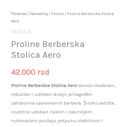
Почетна
/
Nameštaj
/
Stolice
/ Proline Berberska Stolica
Aero
STOLICE
Proline Berberska
Stolica Aero
42.000
rsd
Proline Berberska Stolica Aero
donosi moderan,
robustan i udoban dizajn prilagođen
zahtevima savremenih barbera. Široko sedište,
izuzetno udoban naslon i zakrivljeni
rukonasloni pružaju potpunu stabilnost i