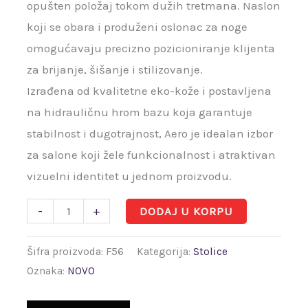
opušten položaj tokom dužih tretmana. Naslon
koji se obara i produženi oslonac za noge
omogućavaju precizno pozicioniranje klijenta
za brijanje, šišanje i stilizovanje.
Izrađena od kvalitetne eko-kože i postavljena
na hidrauličnu hrom bazu koja garantuje
stabilnost i dugotrajnost, Aero je idealan izbor
za salone koji žele funkcionalnost i atraktivan
vizuelni identitet u jednom proizvodu.
-
+
DODAJ U KORPU
Šifra proizvoda:
F56
Kategorija:
Stolice
Oznaka:
NOVO