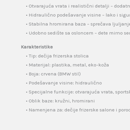
• Otvarajuća vrata i realistični detalji – doda
• Hidraulično podešavanje visine – lako i sigu
• Stabilna hromirana baza – sprečava ljuljanj
• Udobno sedište sa osloncem – dete mirno se
Karakteristike
• Tip: dečija frizerska stolica
• Materijal: plastika, metal, eko-koža
• Boja: crvena (BMW stil)
• Podešavanje visine: hidraulično
• Specijalne funkcije: otvarajuća vrata, sports
• Oblik baze: kružni, hromirani
• Namenjena za: dečije frizerske salone i porod