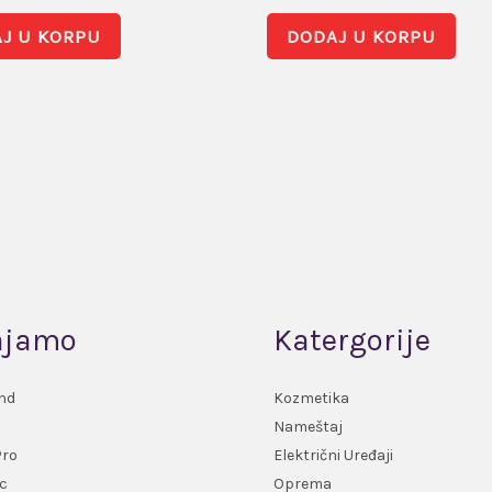
J U KORPU
DODAJ U KORPU
ajamo
Katergorije
nd
Kozmetika
Nameštaj
Pro
Električni Uređaji
c
Oprema