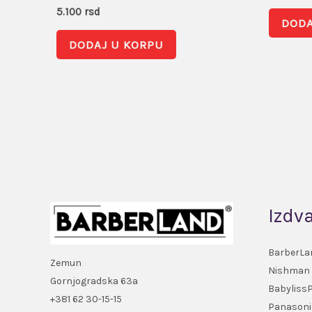
5.100
rsd
DODA
DODAJ U KORPU
Izdv
BarberLa
Zemun
Nishman
Gornjogradska 63a
Babyliss
+381 62 30-15-15
Panasoni