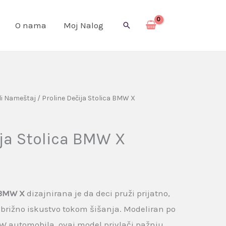
O nama
Moj Nalog
Pretraga
li Nameštaj
/ Proline Dečija Stolica BMW X
ija Stolica BMW X
a BMW X
dizajnirana je da deci pruži prijatno,
brižno iskustvo tokom šišanja. Modeliran po
 automobila, ovaj model privlači pažnju