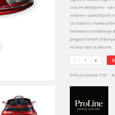
svojim detaljima – od r
volana i upečatljivih s
Uz stabilnu hidraulič
bezbedno smeštanje de
pregled tokom šišanja.
mirniji rad sa decom.
-
+
D
Šifra proizvoda:
F151
K