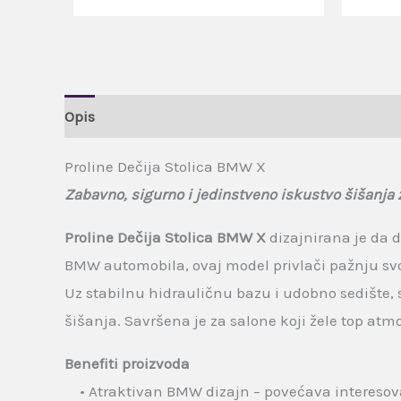
Opis
Brand
Recenzije (0)
Proline Dečija Stolica BMW X
Zabavno, sigurno i jedinstveno iskustvo šišanja 
Proline Dečija Stolica BMW X
dizajnirana je da 
BMW automobila, ovaj model privlači pažnju svoji
Uz stabilnu hidrauličnu bazu i udobno sedište,
šišanja. Savršena je za salone koji žele top atmo
Benefiti proizvoda
• Atraktivan BMW dizajn – povećava interesova