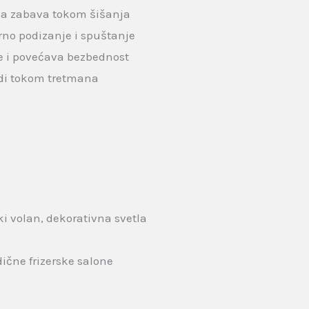
tna zabava tokom šišanja
rno podizanje i spuštanje
e i povećava bezbednost
di tokom tretmana
ki volan, dekorativna svetla
ične frizerske salone