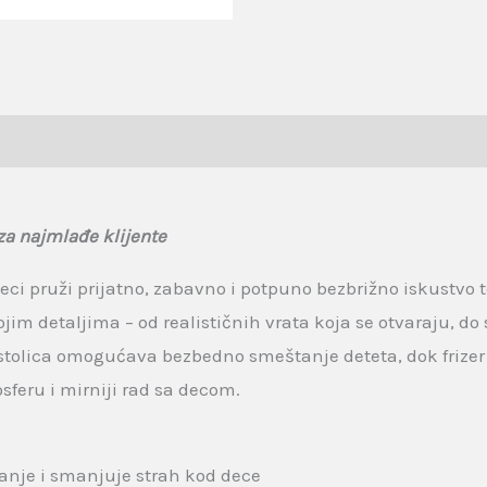
za najmlađe klijente
deci pruži prijatno, zabavno i potpuno bezbrižno iskustvo
m detaljima – od realističnih vrata koja se otvaraju, do 
 stolica omogućava bezbedno smeštanje deteta, dok frizer
sferu i mirniji rad sa decom.
nje i smanjuje strah kod dece