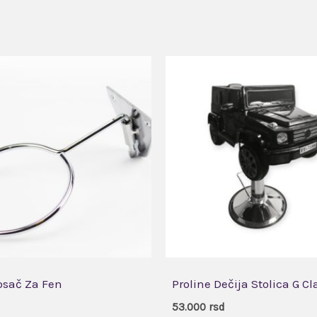
osač Za Fen
Proline Dečija Stolica G Cl
53.000
rsd