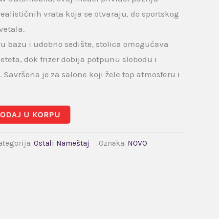
ealističnih vrata koja se otvaraju, do sportskog
vetala.
nu bazu i udobno sedište, stolica omogućava
teta, dok frizer dobija potpunu slobodu i
 Savršena je za salone koji žele top atmosferu i
ODAJ U KORPU
ategorija:
Ostali Nameštaj
Oznaka:
NOVO