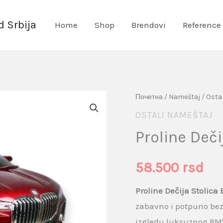
 Srbija
Home
Shop
Brendovi
Reference
Proline
Почетна
/
Nameštaj
/
Osta
Dečija
OSTALI NAMEŠTAJ
Stolica
Proline Deč
BMW
X
58.500
rsd
količina
Proline Dečija Stolic
zabavno i potpuno bez
izgledu luksuznog BMW