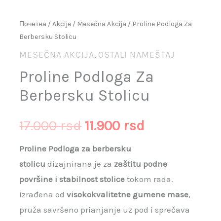
Почетна
/
Akcije
/
Mesečna Akcija
/ Proline Podloga Za
Berbersku Stolicu
MESEČNA AKCIJA
OSTALI NAMEŠTAJ
,
Proline Podloga Za
Berbersku Stolicu
17.000
rsd
11.900
rsd
Proline Podloga za berbersku
stolicu
dizajnirana je za
zaštitu podne
površine i stabilnost stolice
tokom rada.
Izrađena od
visokokvalitetne gumene mase
,
pruža savršeno prianjanje uz pod i sprečava