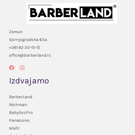
Zemun
Gornjogradska 63a
+381 62 30-15-15
office@barberland.rs
Izdvajamo
BarberLand
Nishman
BabylissPro
Panasonic
Wahl