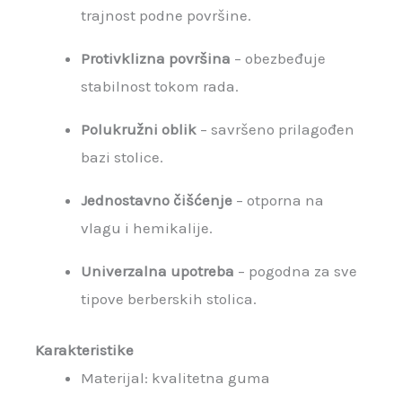
trajnost podne površine.
Protivklizna površina
– obezbeđuje
stabilnost tokom rada.
Polukružni oblik
– savršeno prilagođen
bazi stolice.
Jednostavno čišćenje
– otporna na
vlagu i hemikalije.
Univerzalna upotreba
– pogodna za sve
tipove berberskih stolica.
Karakteristike
Materijal: kvalitetna guma