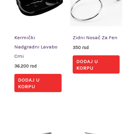
Kermički
Zidni Nosač Za Fen
Nadgradni Lavabo
350
rsd
Crni
DODAJ U
36.200
rsd
KORPU
DODAJ U
KORPU