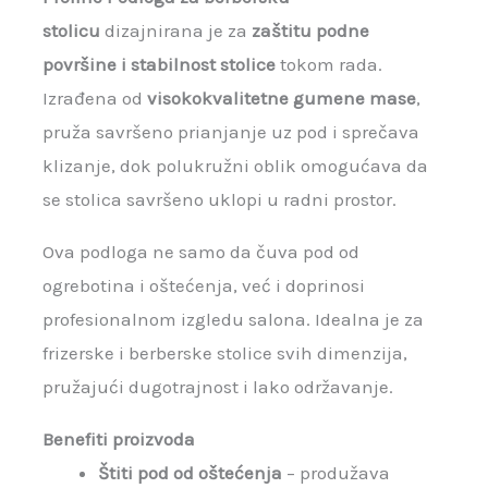
stolicu
dizajnirana je za
zaštitu podne
površine i stabilnost stolice
tokom rada.
Izrađena od
visokokvalitetne gumene mase
,
pruža savršeno prianjanje uz pod i sprečava
klizanje, dok polukružni oblik omogućava da
se stolica savršeno uklopi u radni prostor.
Ova podloga ne samo da čuva pod od
ogrebotina i oštećenja, već i doprinosi
profesionalnom izgledu salona. Idealna je za
frizerske i berberske stolice svih dimenzija,
pružajući dugotrajnost i lako održavanje.
Benefiti proizvoda
Štiti pod od oštećenja
– produžava