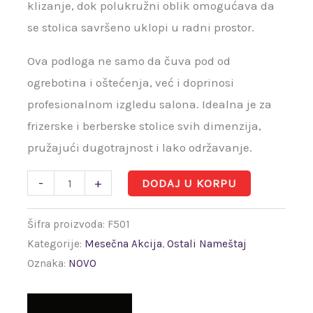
klizanje, dok polukružni oblik omogućava da
se stolica savršeno uklopi u radni prostor.
Ova podloga ne samo da čuva pod od
ogrebotina i oštećenja, već i doprinosi
profesionalnom izgledu salona. Idealna je za
frizerske i berberske stolice svih dimenzija,
pružajući dugotrajnost i lako održavanje.
-
+
DODAJ U KORPU
Šifra proizvoda:
F501
Kategorije:
Mesečna Akcija
,
Ostali Nameštaj
Oznaka:
NOVO