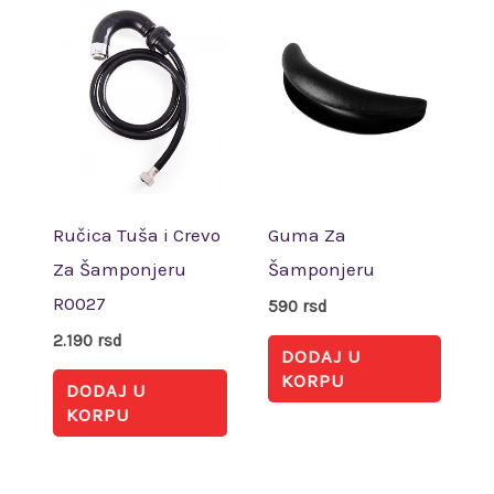
Ručica Tuša i Crevo
Guma Za
Za Šamponjeru
Šamponjeru
R0027
590
rsd
2.190
rsd
DODAJ U
KORPU
DODAJ U
KORPU