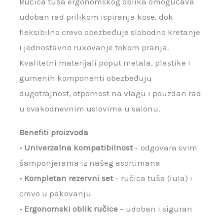
Ručica tuša ergonomskog oblika omogućava
udoban rad prilikom ispiranja kose, dok
fleksibilno crevo obezbeđuje slobodno kretanje
i jednostavno rukovanje tokom pranja.
Kvalitetni materijali poput metala, plastike i
gumenih komponenti obezbeđuju
dugotrajnost, otpornost na vlagu i pouzdan rad
u svakodnevnim uslovima u salonu.
Benefiti proizvoda
•
Univerzalna kompatibilnost
– odgovara svim
šamponjerama iz našeg asortimana
•
Kompletan rezervni set
– ručica tuša (lula) i
crevo u pakovanju
•
Ergonomski oblik ručice
– udoban i siguran