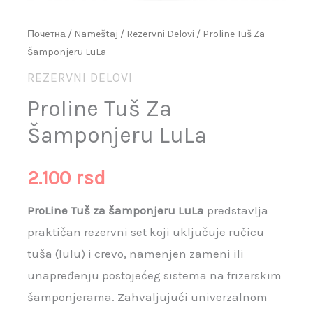
Почетна
/
Nameštaj
/
Rezervni Delovi
/ Proline Tuš Za
Šamponjeru LuLa
REZERVNI DELOVI
Proline Tuš Za
Šamponjeru LuLa
2.100
rsd
ProLine Tuš za šamponjeru LuLa
predstavlja
praktičan rezervni set koji uključuje ručicu
tuša (lulu) i crevo, namenjen zameni ili
unapređenju postojećeg sistema na frizerskim
šamponjerama. Zahvaljujući univerzalnom