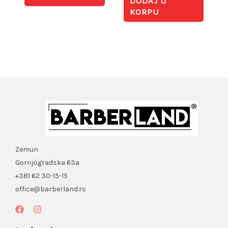
DODAJ U
KORPU
Zemun
Gornjogradska 63a
+381 62 30-15-15
office@barberland.rs