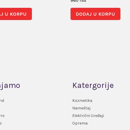
d
980
rsd
J U KORPU
DODAJ U KORPU
ajamo
Katergorije
nd
Kozmetika
Nameštaj
Pro
Električni Uređaji
c
Oprema