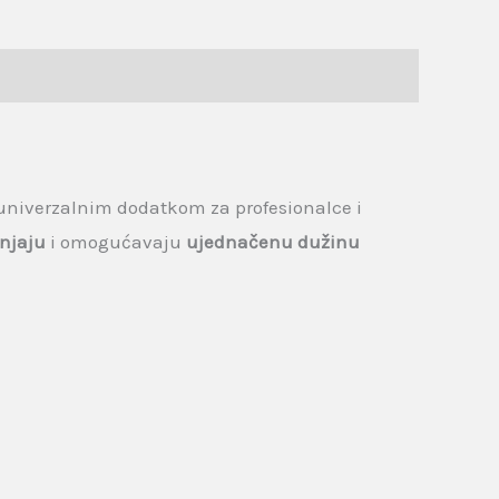
i univerzalnim dodatkom za profesionalce i
anjaju
i omogućavaju
ujednačenu dužinu