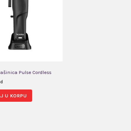
ašinica Pulse Cordless
sd
J U KORPU