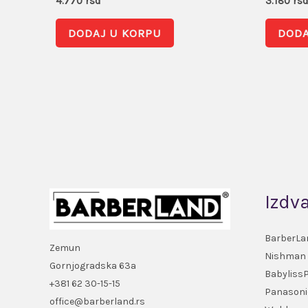
4.770
rsd
3.180
rs
DODAJ U KORPU
DODA
Izdv
BarberLa
Zemun
Nishman
Gornjogradska 63a
Babyliss
+381 62 30-15-15
Panasoni
office@barberland.rs