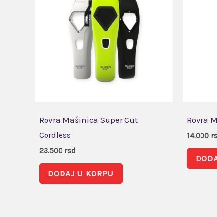
Rovra Mašinica Super Cut
Rovra M
Cordless
14.000
r
23.500
rsd
DODA
DODAJ U KORPU