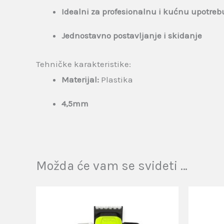
Idealni za profesionalnu i kućnu upotreb
Jednostavno postavljanje i skidanje
Tehničke karakteristike:
Materijal:
Plastika
4,5mm
Možda će vam se svideti …