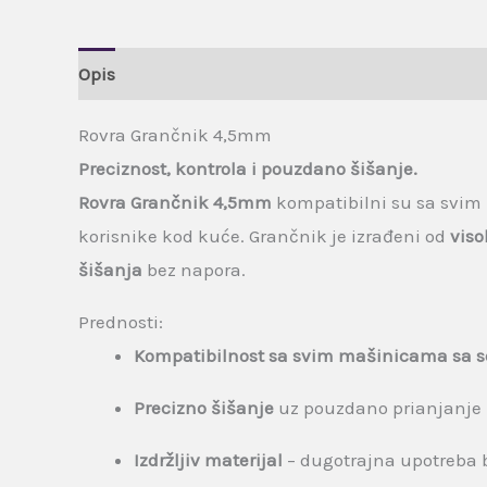
Opis
Brand
Recenzije (0)
Rovra Grančnik 4,5mm
Preciznost, kontrola i pouzdano šišanje.
Rovra Grančnik 4,5mm
kompatibilni su sa svi
korisnike kod kuće. Grančnik je izrađeni od
viso
šišanja
bez napora.
Prednosti:
Kompatibilnost sa svim mašinicama sa 
Precizno šišanje
uz pouzdano prianjanje
Izdržljiv materijal
– dugotrajna upotreba 