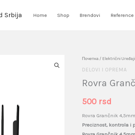
 Srbija
Home
Shop
Brendovi
Reference
Rovra
Почетна
/
Električni Uređaji
Grančnik
DELOVI I OPREMA
4,5mm
Rovra Gran
količina
500
rsd
Rovra Grančnik 4,5m
Preciznost, kontrola i
Rovra Grančnik 4,5m