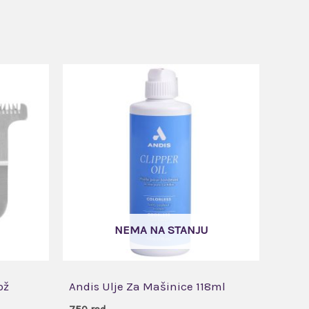
NEMA NA STANJU
ož
Andis Ulje Za Mašinice 118ml