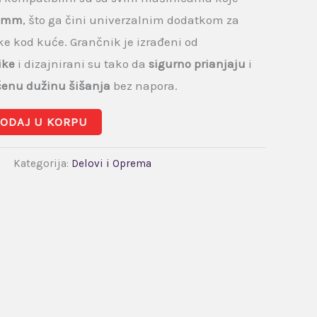
0 mm
, što ga čini univerzalnim dodatkom za
ike kod kuće. Grančnik je izrađeni od
ike
i dizajnirani su tako da
sigurno prianjaju
i
enu dužinu šišanja
bez napora.
ODAJ U KORPU
Kategorija:
Delovi i Oprema