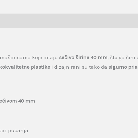
m mašinicama koje imaju
sečivo širine 40 mm
, što ga čin
kokvalitetne plastike
i dizajnirani su tako da
sigurno pri
sečivom 40 mm
bez pucanja