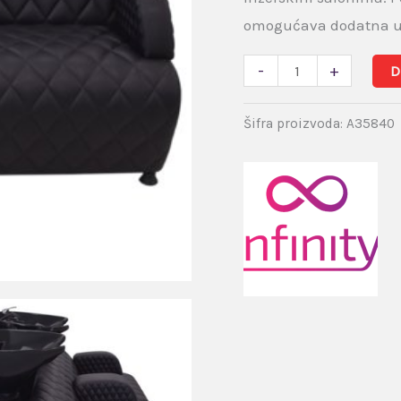
omogućava dodatna u
-
+
D
Šifra proizvoda:
A35840