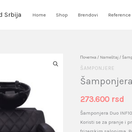
 Srbija
Home
Shop
Brendovi
Reference
Šamponjera
Почетна
/
Nameštaj
/
Šamp
Duo
ŠAMPONJERE
INF104
Šamponjera
Crna
količina
273.600
rsd
Šamponjera Duo INF10
Koristi se za pranje i
frizerskim salonima. 