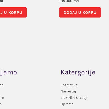
sd
135.000
rsd
J U KORPU
DODAJ U KORPU
ajamo
Katergorije
nd
Kozmetika
Nameštaj
Pro
Električni Uređaji
c
Oprema