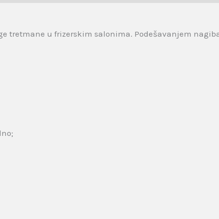
 druge tretmane u frizerskim salonima. Podešavanjem nag
dno;