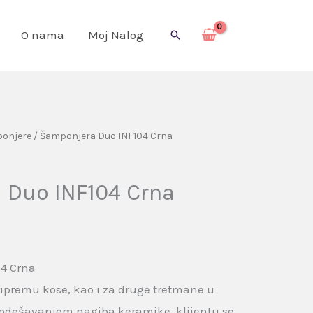
O nama
Moj Nalog
Pretraga
onjere
/ Šamponjera Duo INF104 Crna
 Duo INF104 Crna
4 Crna
 pripremu kose, kao i za druge tretmane u
Podešavanjem nagiba keramike, klijentu se