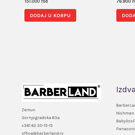
151.000
rsd
76.900
r
DODAJ U KORPU
DODA
Izdv
BarberLa
Zemun
Nishman
Gornjogradska 63a
Babyliss
+381 62 30-15-15
Panasoni
office@barberland.rs