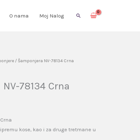
O nama
Moj Nalog
Pretraga
onjere
/ Šamponjera NV-78134 Crna
 NV-78134 Crna
 Crna
 pripremu kose, kao i za druge tretmane u