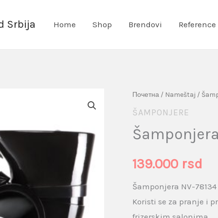
 Srbija
Home
Shop
Brendovi
Reference
Šamponjera
Почетна
/
Nameštaj
/
Šamp
NV-
ŠAMPONJERE
78134
Šamponjera
Crna
količina
139.000
rsd
Šamponjera NV-78134
Koristi se za pranje i
frizerskim salonima.