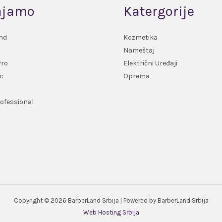
ajamo
Katergorije
nd
Kozmetika
Nameštaj
Pro
Električni Uređaji
c
Oprema
ofessional
Copyright © 2026 BarberLand Srbija | Powered by BarberLand Srbija
Web Hosting Srbija