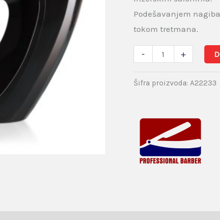
Podešavanjem nagiba 
tokom tretmana.
-
+
D
Šifra proizvoda:
A22233