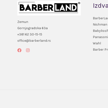
Izdv
BarberLa
Zemun
Nishman
Gornjogradska 63a
Babyliss
+381 62 30-15-15
Panasoni
office@barberland.rs
Wahl
Barber Pr