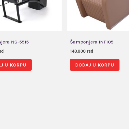
jera NS-5515
Šamponjera INF105
sd
143.900
rsd
J U KORPU
DODAJ U KORPU