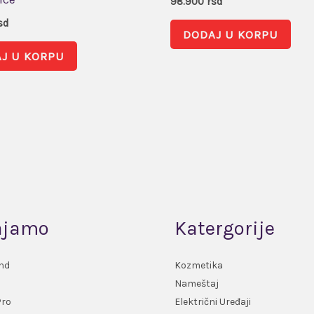
98.900
rsd
sd
DODAJ U KORPU
J U KORPU
ajamo
Katergorije
nd
Kozmetika
Nameštaj
Pro
Električni Uređaji