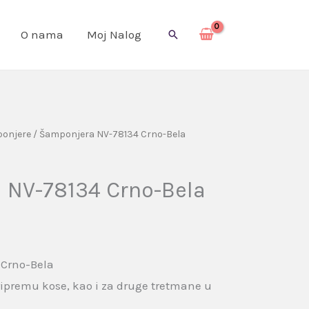
O nama
Moj Nalog
Pretraga
onjere
/ Šamponjera NV-78134 Crno-Bela
 NV-78134 Crno-Bela
Crno-Bela
 pripremu kose, kao i za druge tretmane u