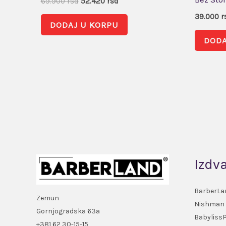
69.900
rsd
52.420
rsd
39.000
r
DODAJ U KORPU
DODA
Izdv
BarberLa
Zemun
Nishman
Gornjogradska 63a
Babyliss
+381 62 30-15-15