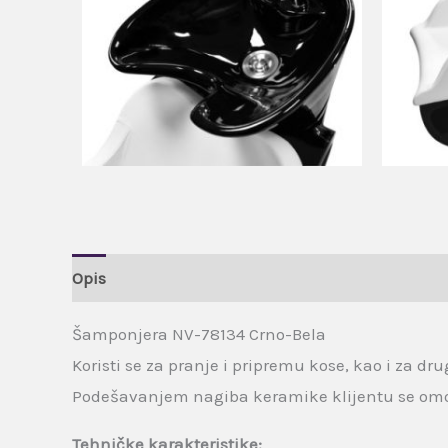
Opis
Brand
Recenzije (0)
Šamponjera NV-78134 Crno-Bela
Koristi se za pranje i pripremu kose, kao i za d
Podešavanjem nagiba keramike klijentu se om
Tehničke karakteristike: