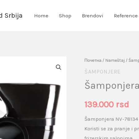
 Srbija
Home
Shop
Brendovi
Reference
Šamponjera
Почетна
/
Nameštaj
/
Šamp
NV-
ŠAMPONJERE
78134
Šamponjera
Crno-
Bela
139.000
rsd
količina
Šamponjera NV-78134 
Koristi se za pranje i
frizerskim salonima.