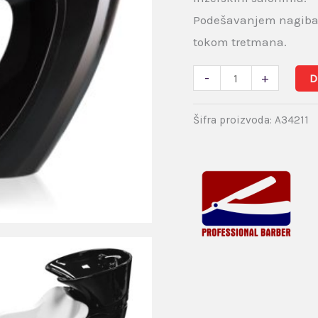
Podešavanjem nagiba 
tokom tretmana.
-
+
D
Šifra proizvoda:
A34211