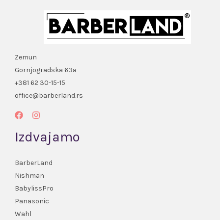
Zemun
Gornjogradska 63a
+381 62 30-15-15
office@barberland.rs
Izdvajamo
BarberLand
Nishman
BabylissPro
Panasonic
Wahl