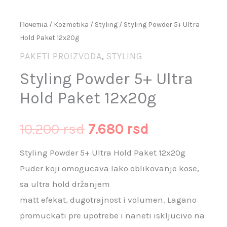
Почетна
/
Kozmetika
/
Styling
/ Styling Powder 5+ Ultra
Hold Paket 12x20g
PAKETI PROIZVODA
STYLING
,
Styling Powder 5+ Ultra
Hold Paket 12x20g
10.200
rsd
7.680
rsd
Styling Powder 5+ Ultra Hold Paket 12x20g
Puder koji omogucava lako oblikovanje kose,
sa ultra hold držanjem
matt efekat, dugotrajnost i volumen. Lagano
promuckati pre upotrebe i naneti iskljucivo na