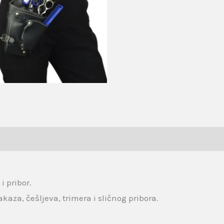
i pribor.
za, češljeva, trimera i sličnog pribora.