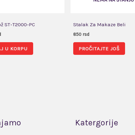
ž ST-T2000-PC
Stalak Za Makaze Beli
d
850
rsd
J U KORPU
PROČITAJTE JOŠ
ajamo
Katergorije