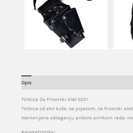
Opis
Brand
Recenzije (0)
Torbica Za Frizerski Alat S221
Torbica od eko kože, sa pojasom, za frizerski alat 
Namenjena odlaganju pribora prilikom rada: maka
Karaketristike :