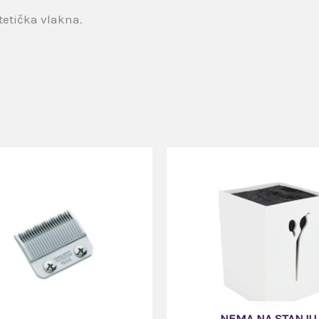
ntetička vlakna.
NEMA NA STANJU