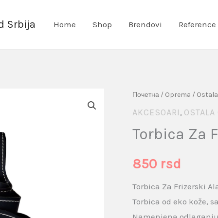
 Srbija
Home
Shop
Brendovi
Reference
Torbica
Почетна
/
Oprema
/
Ostal
Za
AKCESOARI
OSTALA
,
Frizerski
Torbica Za F
Alat
S221
850
rsd
količina
Torbica Za Frizerski Al
Torbica od eko kože, sa 
Namenjena odlaganju p