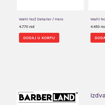
Wahl Nož Detailer / Hero
Wahl No
4.770
rsd
4.450
rs
DODAJ U KORPU
DODA
Izdv