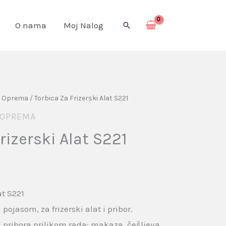
O nama
Moj Nalog
Pretraga
a Oprema
/ Torbica Za Frizerski Alat S221
 OPREMA
rizerski Alat S221
at S221
pojasom, za frizerski alat i pribor.
ribora prilikom rada: makaza, češljeva,