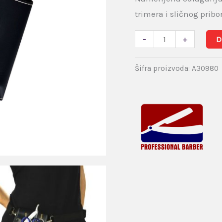
trimera i sličnog pribo
-
+
D
Šifra proizvoda:
A30980