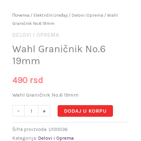
Почетна
/
Električni Uređaji
/
Delovi i Oprema
/ Wahl
Graničnik No.6 19mm
DELOVI I OPREMA
Wahl Graničnik No.6
19mm
490
rsd
Wahl Graničnik No.6 19mm
-
+
DODAJ U KORPU
Šifra proizvoda:
U100036
Kategorija:
Delovi i Oprema