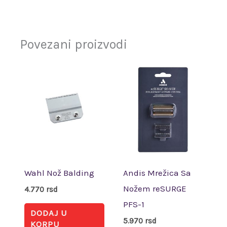
Povezani proizvodi
Wahl Nož Balding
Andis Mrežica Sa
Nožem reSURGE
4.770
rsd
PFS-1
DODAJ U
5.970
rsd
KORPU