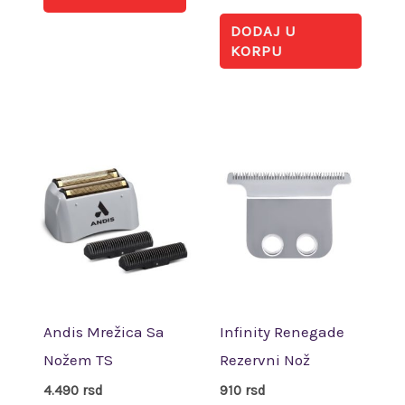
DODAJ U
KORPU
Andis Mrežica Sa
Infinity Renegade
Nožem TS
Rezervni Nož
4.490
rsd
910
rsd