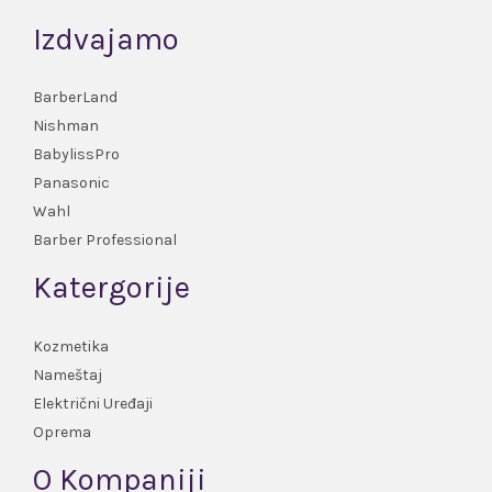
Izdvajamo
BarberLand
Nishman
BabylissPro
Panasonic
Wahl
Barber Professional
Katergorije
Kozmetika
Nameštaj
Električni Uređaji
Oprema
O Kompaniji