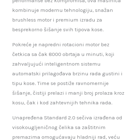
performanse bez kompromisa, ova mašinica
kombinuje modernu tehnologiju, snažan
brushless motor i premium izradu za
besprekorno šišanje svih tipova kose.
Pokreće je napredni rotacioni motor bez
četkica sa čak 8000 obrtaja u minuti, koji
zahvaljujući inteligentnom sistemu
automatski prilagođava brzinu rada gustini i
tipu kose. Time se postiže ravnomernije
šišanje, čistiji prelazi i manji broj prolaza kroz
kosu, čak i kod zahtevnijih tehnika rada.
Unapređena Standard 2.0 sečiva izrađena od
visokougljeničnog čelika sa zaštitnim
premazima omogućavaju hladniji rad, veću