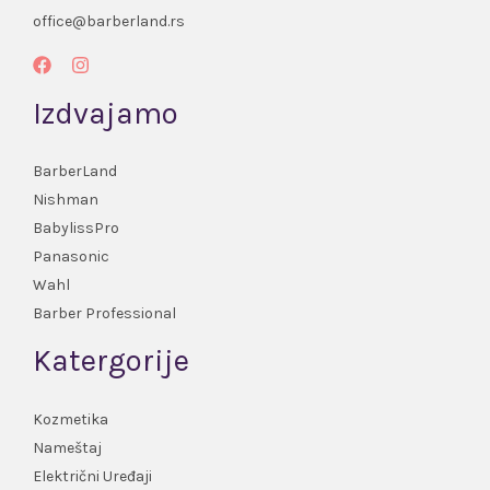
office@barberland.rs
Izdvajamo
BarberLand
Nishman
BabylissPro
Panasonic
Wahl
Barber Professional
Katergorije
Kozmetika
Nameštaj
Električni Uređaji