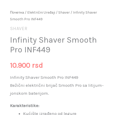
Почетна
/
Električni Uređaji
/
Shaver
/ Infinity Shaver
Smooth Pro INF449
SHAVER
Infinity Shaver Smooth
Pro INF449
10.900
rsd
Infinity Shaver Smooth Pro INF449
Bežični električni brijač Smooth Pro sa litijum-
jonskom baterijom.
Karakteristike:
Kućište izrađeno od legure