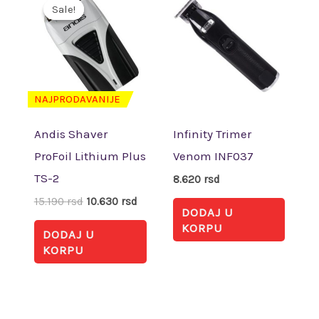
cena
cena
Sale!
Sale!
je
je:
bila:
10.630 rsd.
15.190 rsd.
NAJPRODAVANIJE
Andis Shaver
Infinity Trimer
ProFoil Lithium Plus
Venom INF037
TS-2
8.620
rsd
15.190
rsd
10.630
rsd
DODAJ U
KORPU
DODAJ U
KORPU