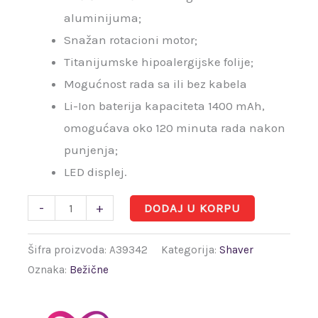
aluminijuma;
Snažan rotacioni motor;
Titanijumske hipoalergijske folije;
Mogućnost rada sa ili bez kabela
Li-Ion baterija kapaciteta 1400 mAh,
omogućava oko 120 minuta rada nakon
punjenja;
LED displej.
-
+
DODAJ U KORPU
Šifra proizvoda:
A39342
Kategorija:
Shaver
Oznaka:
Bežične