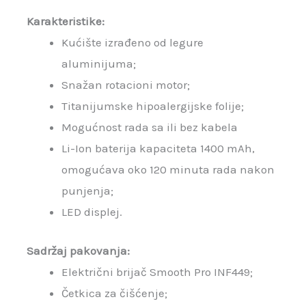
Karakteristike:
Kućište izrađeno od legure
aluminijuma;
Snažan rotacioni motor;
Titanijumske hipoalergijske folije;
Mogućnost rada sa ili bez kabela
Li-Ion baterija kapaciteta 1400 mAh,
omogućava oko 120 minuta rada nakon
punjenja;
LED displej.
Sadržaj pakovanja:
Električni brijač Smooth Pro INF449;
Četkica za čišćenje;