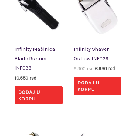
bila:
6.930 rsd.
9.900 rsd.
Infinity Mašinica
Infinity Shaver
Blade Runner
Outlaw INF039
INF038
9.900
rsd
6.930
rsd
10.550
rsd
DODAJ U
KORPU
DODAJ U
KORPU
Originalna
Trenutna