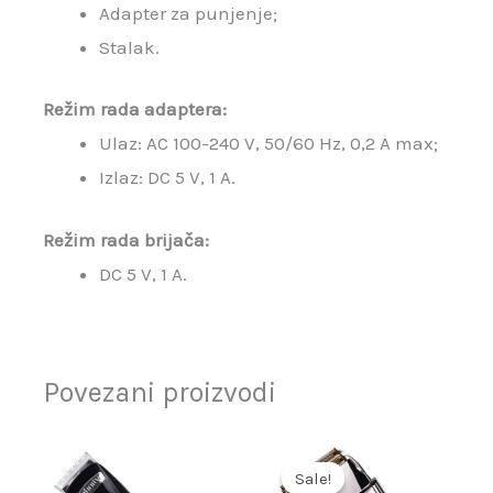
Adapter za punjenje;
Stalak.
Režim rada adaptera:
Ulaz: AC 100-240 V, 50/60 Hz, 0,2 A max;
Izlaz: DC 5 V, 1 A.
Režim rada brijača:
DC 5 V, 1 A.
Povezani proizvodi
Originalna
Trenutna
cena
cena
Sale!
Sale!
je
je: