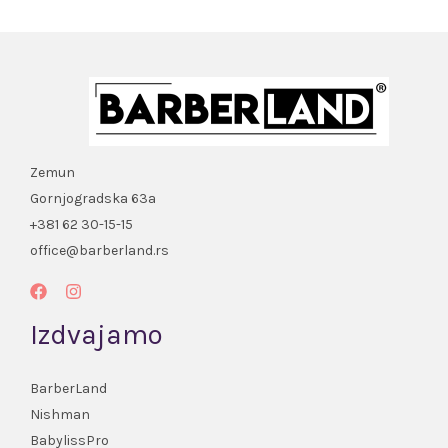
Zemun
Gornjogradska 63a
+381 62 30-15-15
office@barberland.rs
Izdvajamo
BarberLand
Nishman
BabylissPro