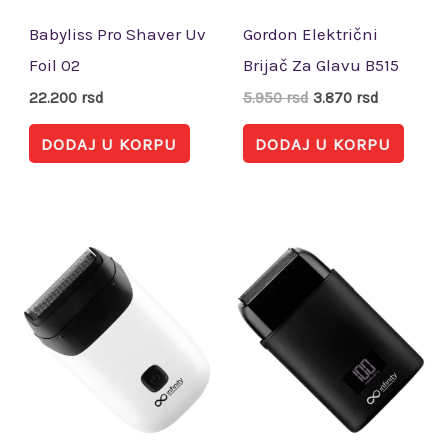
Babyliss Pro Shaver Uv
Gordon Električni
Foil 02
Brijač Za Glavu B515
22.200
rsd
5.950
rsd
3.870
rsd
DODAJ U KORPU
DODAJ U KORPU