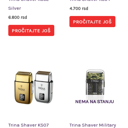
Silver
4.700
rsd
6.800
rsd
PROČITAJTE JOŠ
PROČITAJTE JOŠ
Ovaj
proizvod
ima
više
varijanti.
NEMA NA STANJU
Opcije
mogu
biti
Trina Shaver KS07
Trina Shaver Military