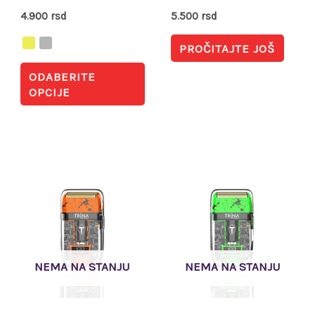
izabrane
4.900
rsd
5.500
rsd
na
PROČITAJTE JOŠ
stranici
ODABERITE
proizvoda.
OPCIJE
NEMA NA STANJU
NEMA NA STANJU