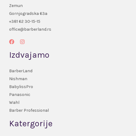
Zemun
Gornjogradska 63a
+381 62 30-15-15
office@barberland.rs
Izdvajamo
BarberLand
Nishman
BabylissPro
Panasonic
Wahl
Barber Professional
Katergorije