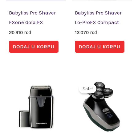
Babyliss Pro Shaver
Babyliss Pro Shaver
FXone Gold FX
Lo-ProFX Compact
20.910
rsd
13.070
rsd
DODAJ U KORPU
DODAJ U KORPU
Originalna
Trenutna
cena
cena
Sale!
je
je:
bila:
3.870 rsd.
5.950 rsd.