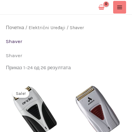
Pređi
na
sadržaj
Почетна
/
Električni Uređaji
/ Shaver
Shaver
Shaver
Приказ 1–24 од 26 резултата
Originalna
Trenutna
cena
cena
Sale!
je
je:
bila:
10.630 rsd.
15.190 rsd.