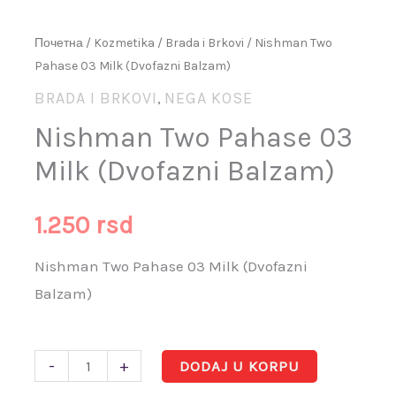
Почетна
/
Kozmetika
/
Brada i Brkovi
/ Nishman Two
Pahase 03 Milk (Dvofazni Balzam)
BRADA I BRKOVI
NEGA KOSE
,
Nishman Two Pahase 03
Milk (Dvofazni Balzam)
1.250
rsd
Nishman Two Pahase 03 Milk (Dvofazni
Balzam)
-
+
DODAJ U KORPU