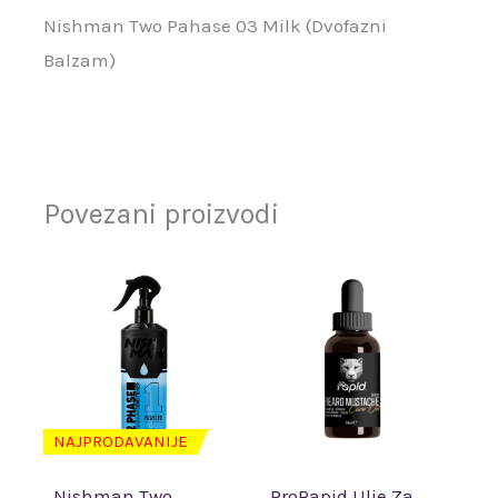
Nishman Two Pahase 03 Milk (Dvofazni
Balzam)
Povezani proizvodi
NAJPRODAVANIJE
Nishman Two
ProRapid Ulje Za