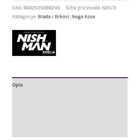
EAN:
8682035088240
Šifra proizvoda:
N20/3
Kategorije:
Brada i Brkovi
,
Nega Kose
Opis
Dodatne informacije
Brand
Recenzije (0)