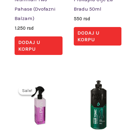
Pahase (Dvofazni
Bradu 50ml
Balzam)
550
rsd
1.250
rsd
DODAJ U
KORPU
DODAJ U
KORPU
Originalna
Trenutna
cena
cena
Sale!
Sale!
je
je:
bila:
770 rsd.
1.100 rsd.