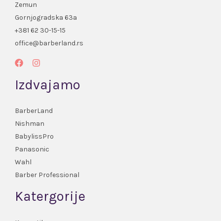
Zemun
Gornjogradska 63a
+381 62 30-15-15
office@barberland.rs
Izdvajamo
BarberLand
Nishman
BabylissPro
Panasonic
Wahl
Barber Professional
Katergorije