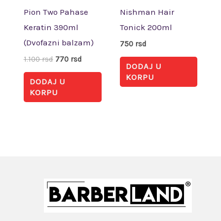
Pion Two Pahase
Nishman Hair
Keratin 390ml
Tonick 200ml
(Dvofazni balzam)
750
rsd
1.100
rsd
770
rsd
DODAJ U
KORPU
DODAJ U
KORPU