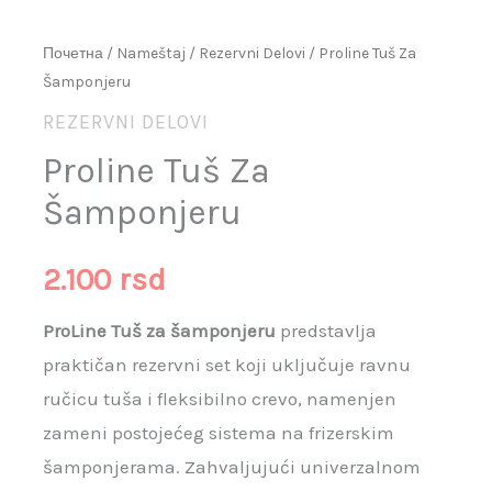
Почетна
/
Nameštaj
/
Rezervni Delovi
/ Proline Tuš Za
Šamponjeru
REZERVNI DELOVI
Proline Tuš Za
Šamponjeru
2.100
rsd
ProLine Tuš za šamponjeru
predstavlja
praktičan rezervni set koji uključuje ravnu
ručicu tuša i fleksibilno crevo, namenjen
zameni postojećeg sistema na frizerskim
šamponjerama. Zahvaljujući univerzalnom