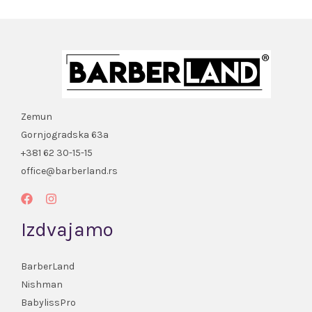
Zemun
Gornjogradska 63a
+381 62 30-15-15
office@barberland.rs
Izdvajamo
BarberLand
Nishman
BabylissPro