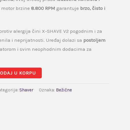
k motor brzine
8.800 RPM
garantuje
brzo, čisto i
 protiv alergija čini X-SHAVE V2 pogodnim i za
enila i neprijatnosti. Uređaj dolazi sa
postoljem
ikatorom i svim neophodnim dodacima za
ODAJ U KORPU
tegorija:
Shaver
Oznaka:
Bežične