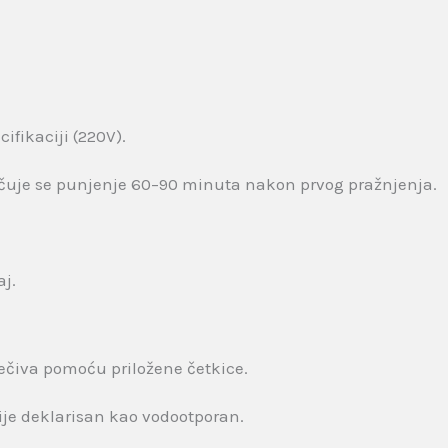
fikaciji (220V).
učuje se punjenje 60–90 minuta nakon prvog pražnjenja.
aj.
sečiva pomoću priložene četkice.
nije deklarisan kao vodootporan.