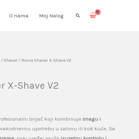
O nama
Moj Nalog
Pretraga
/
Shaver
/ Rovra Shaver X-Shave V2
r X-Shave V2
rofesionalni brijač koji kombinuje
snagu i
 svakodnevnu upotrebu u salonu ili kod kuće. Sa
 grama
, ovaj uređaj pruža
izuzetnu kontrolu i