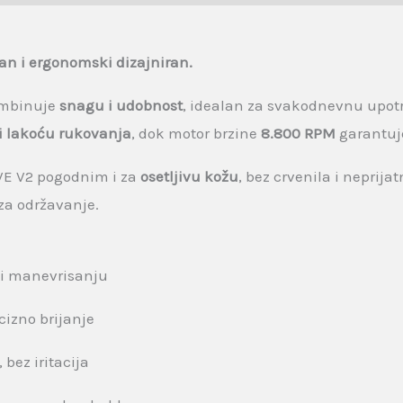
ćan i ergonomski dizajniran.
kombinuje
snagu i udobnost
, idealan za svakodnevnu upotr
i lakoću rukovanja
, dok motor brzine
8.800 RPM
garantu
AVE V2 pogodnim i za
osetljivu kožu
, bez crvenila i neprija
a održavanje.
 i manevrisanju
ecizno brijanje
 bez iritacija