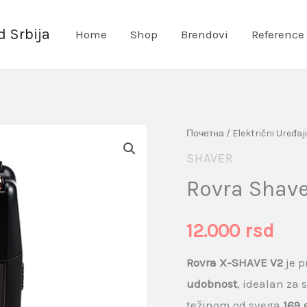
 Srbija
Home
Shop
Brendovi
Reference
Rovra
Почетна
/
Električni Uređaji
Shaver
SHAVER
X-
Rovra Shave
Shave
V2
12.000
rsd
količina
Rovra X-SHAVE V2
je p
udobnost
, idealan za
težinom od svega
169