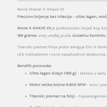
Rovra Shaver X-Shave V2
Precizno brijanje bez iritacija – ultra lagan, mo
Rovra X-SHAVE V2
je profesionalni brijač koji 
169 grama
, ovaj uređaj pruža
izuzetnu kontrolu 
Titanski premaz folije protiv alergija čini X-SH
LED indikatorom i svim neophodnim dodacima z
Benefiti proizvoda:
Ultra lagan dizajn (169 g)
– lakoća u radu
Motor velike brzine 8.800 RPM
– brzo i pr
Titanski premaz na foliji
– hipoalergenski,