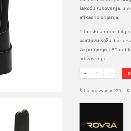
lakoću rukovanja
, do
efikasno brijanje
.
Titanski premaz folije
osetljivu kožu
, bez crv
za punjenje
, LED ind
održavanje.
-
+
D
Šifra proizvoda:
R20
Ka