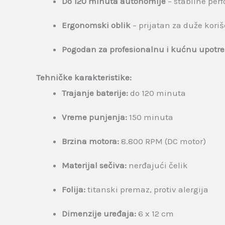
Do 120 minuta autonomije
– stabilne per
Ergonomski oblik
– prijatan za duže kori
Pogodan za profesionalnu i kućnu upotr
Tehničke karakteristike:
Trajanje baterije:
do 120 minuta
Vreme punjenja:
150 minuta
Brzina motora:
8.800 RPM (DC motor)
Materijal sečiva:
nerđajući čelik
Folija:
titanski premaz, protiv alergija
Dimenzije uređaja:
6 x 12 cm