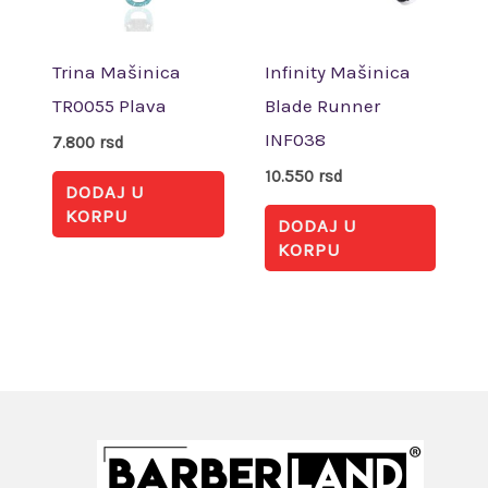
Trina Mašinica
Infinity Mašinica
TR0055 Plava
Blade Runner
INF038
7.800
rsd
10.550
rsd
DODAJ U
KORPU
DODAJ U
KORPU