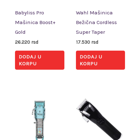
Babyliss Pro
Wahl Mašinica
Mašinica Boost+
Bežična Cordless
Gold
Super Taper
26.220
rsd
17.530
rsd
DODAJ U
DODAJ U
KORPU
KORPU