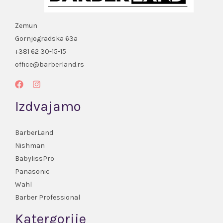
Zemun
Gornjogradska 63a
+381 62 30-15-15
office@barberland.rs
Izdvajamo
BarberLand
Nishman
BabylissPro
Panasonic
Wahl
Barber Professional
Katergorije