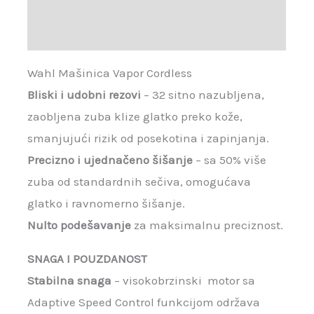
Recenzije (0)
Wahl Mašinica Vapor Cordless
Bliski i udobni rezovi
– 32 sitno nazubljena,
zaobljena zuba klize glatko preko kože,
smanjujući rizik od posekotina i zapinjanja.
Precizno i ujednačeno šišanje
– sa 50% više
zuba od standardnih sečiva, omogućava
glatko i ravnomerno šišanje.
Nulto podešavanje
za maksimalnu preciznost.
SNAGA I POUZDANOST
Stabilna snaga
– visokobrzinski motor sa
Adaptive Speed Control funkcijom održava