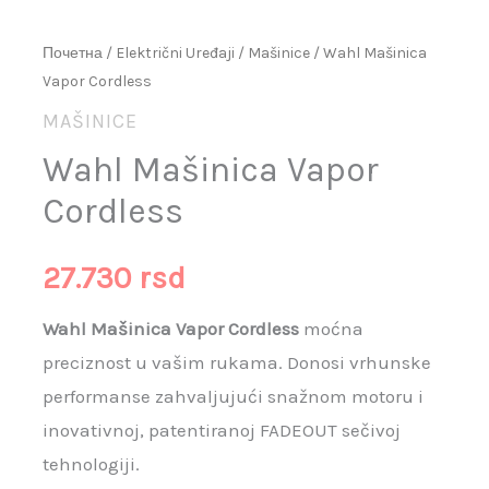
Почетна
/
Električni Uređaji
/
Mašinice
/ Wahl Mašinica
Vapor Cordless
MAŠINICE
Wahl Mašinica Vapor
Cordless
27.730
rsd
Wahl Mašinica Vapor Cordless
moćna
preciznost u vašim rukama. Donosi vrhunske
performanse zahvaljujući snažnom motoru i
inovativnoj, patentiranoj FADEOUT sečivoj
tehnologiji.