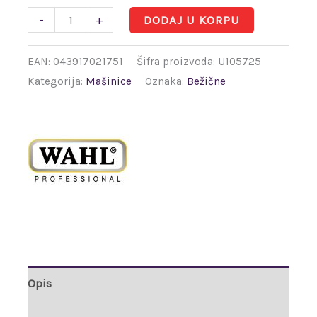
-
+
DODAJ U KORPU
EAN:
043917021751
Šifra proizvoda:
U105725
Kategorija:
Mašinice
Oznaka:
Bežične
Opis
Brand