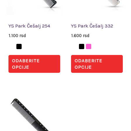
Opcije
Opc
mogu
mo
biti
biti
YS Park Češalj 254
YS Park Češalj 332
izabrane
iza
1.100
rsd
1.600
rsd
na
na
stranici
str
ODABERITE
ODABERITE
proizvoda.
pro
OPCIJE
OPCIJE
Ovaj
proizvod
ima
više