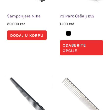
Opc
mo
biti
Šamponjera Nika
YS Park Češalj 252
iza
59.000
rsd
1.100
rsd
na
DODAJ U KORPU
str
ODABERITE
pro
OPCIJE
Ovaj
Ova
proizvod
pro
ima
im
više
viš
varijanti.
vari