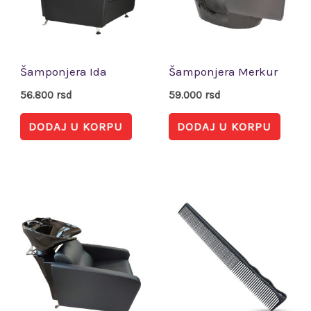
Šamponjera Ida
Šamponjera Merkur
56.800
rsd
59.000
rsd
DODAJ U KORPU
DODAJ U KORPU
Ova
pro
im
viš
vari