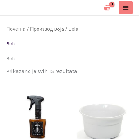
Pređi
na
sadržaj
Почетна
/ Производ Boja / Bela
Bela
Bela
Prikazano je svih 13 rezultata
Ovaj
proizvod
ima
više
varijanti.