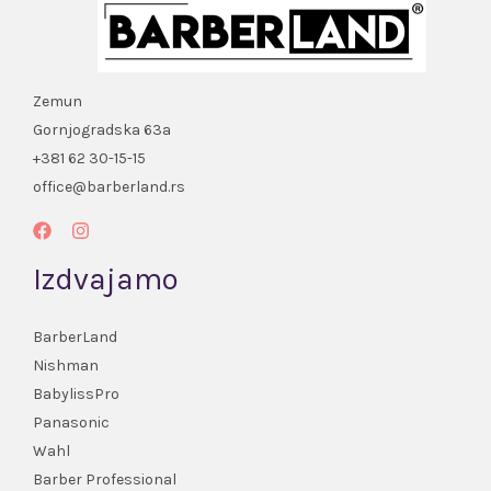
Zemun
Gornjogradska 63a
+381 62 30-15-15
office@barberland.rs
Izdvajamo
BarberLand
Nishman
BabylissPro
Panasonic
Wahl
Barber Professional