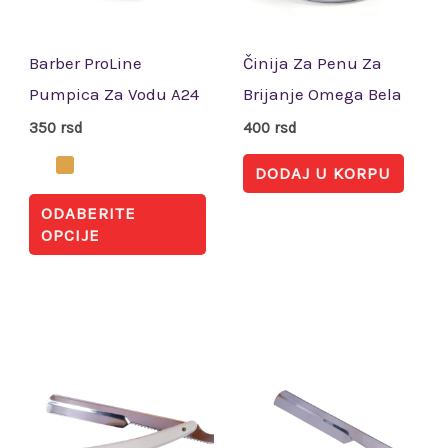
Opcije
mogu
biti
Barber ProLine
Činija Za Penu Za
izabrane
Pumpica Za Vodu A24
Brijanje Omega Bela
na
350
rsd
400
rsd
stranici
DODAJ U KORPU
proizvoda.
ODABERITE
OPCIJE