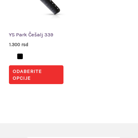
varijanti.
Opcije
mogu
biti
YS Park Češalj 339
izabrane
1.300
rsd
na
stranici
ODABERITE
proizvoda.
OPCIJE